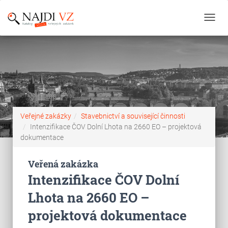
Toggl
navig
Veřejné zakázky
Stavebnictví a související činnosti
Intenzifikace ČOV Dolní Lhota na 2660 EO – projektová
dokumentace
Veřená zakázka
Intenzifikace ČOV Dolní
Lhota na 2660 EO –
projektová dokumentace