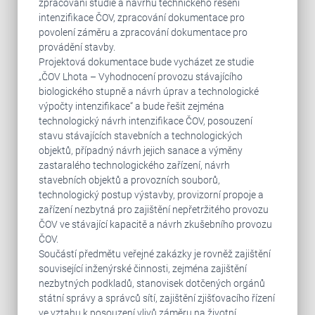
zpracování studie a návrhu technického řešení
intenzifikace ČOV, zpracování dokumentace pro
povolení záměru a zpracování dokumentace pro
provádění stavby.
Projektová dokumentace bude vycházet ze studie
„ČOV Lhota – Vyhodnocení provozu stávajícího
biologického stupně a návrh úprav a technologické
výpočty intenzifikace“ a bude řešit zejména
technologický návrh intenzifikace ČOV, posouzení
stavu stávajících stavebních a technologických
objektů, případný návrh jejich sanace a výměny
zastaralého technologického zařízení, návrh
stavebních objektů a provozních souborů,
technologický postup výstavby, provizorní propoje a
zařízení nezbytná pro zajištění nepřetržitého provozu
ČOV ve stávající kapacitě a návrh zkušebního provozu
ČOV.
Součástí předmětu veřejné zakázky je rovněž zajištění
související inženýrské činnosti, zejména zajištění
nezbytných podkladů, stanovisek dotčených orgánů
státní správy a správců sítí, zajištění zjišťovacího řízení
ve vztahu k posouzení vlivů záměru na životní