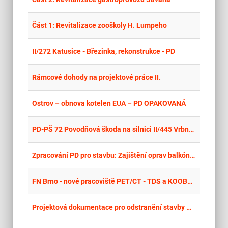
place
Cel
Část 1: Revitalizace zooškoly H. Lumpeho
place
Cel
II/272 Katusice - Březinka, rekonstrukce - PD
place
Cel
Rámcové dohody na projektové práce II.
place
Cel
Ostrov – obnova kotelen EUA – PD OPAKOVANÁ
place
Cel
PD-PŠ 72 Povodňová škoda na silnici II/445 Vrbno pod Pradědem-Ludvíkov, CCR 146 246, část zdi, v km 48,96-49,03; km 50,95-51,15; km 51,9-52,05; km 52,19-52,35
place
Cel
Zpracování PD pro stavbu: Zajištění oprav balkónových těles a souvisejících povrchů v objektech Dvořákova 1331 a 1330, Děčín II
place
Cel
FN Brno - nové pracoviště PET/CT - TDS a KOOBOZP II
place
Cel
Projektová dokumentace pro odstranění stavby Novostavba rodinného domu RD 01, RD 02 a RD 04