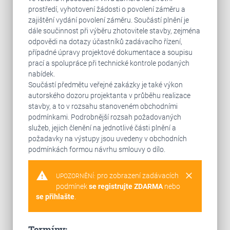
prostředí, vyhotovení žádosti o povolení záměru a
zajištění vydání povolení záměru. Součástí plnění je
dále součinnost při výběru zhotovitele stavby, zejména
odpovědi na dotazy účastníků zadávacího řízení,
případné úpravy projektové dokumentace a soupisu
prací a spolupráce při technické kontrole podaných
nabídek.
Součástí předmětu veřejné zakázky je také výkon
autorského dozoru projektanta v průběhu realizace
stavby, a to v rozsahu stanoveném obchodními
podmínkami. Podrobnější rozsah požadovaných
služeb, jejich členění na jednotlivé části plnění a
požadavky na výstupy jsou uvedeny v obchodních
podmínkách formou návrhu smlouvy o dílo.
warning
clear
pro zobrazení zadávacích
UPOZORNĚNÍ:
podmínek
se registrujte ZDARMA
nebo
se přihlašte
.
Termíny: