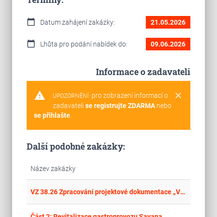
calendar_today
Datum zahájení zakázky:
21.05.2026
calendar_today
Lhůta pro podání nabídek do:
09.06.2026
Informace o zadavateli
warning
clear
pro zobrazení informací o
UPOZORNĚNÍ:
zadavateli
se registrujte ZDARMA
nebo
se přihlašte
.
Další podobné zakázky:
Název zakázky
place
Cel
VZ 38.26 Zpracování projektové dokumentace „Výstavba nového bytového domu na ul. Kotlářova v Ostravě-Zábřehu
place
Cel
Část 2: Revitalizace gastroprovozu Savana