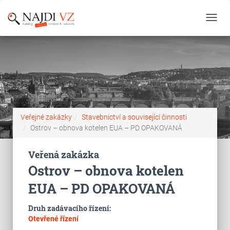
Toggl
navig
Veřejné zakázky
Stavebnictví a související činnosti
Ostrov – obnova kotelen EUA – PD OPAKOVANÁ
Veřená zakázka
Ostrov – obnova kotelen
EUA – PD OPAKOVANÁ
Druh zadávacího řízení:
Otevřené řízení