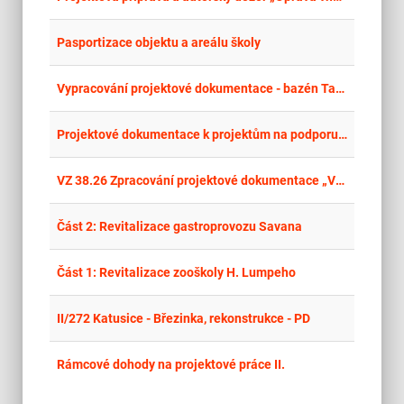
place
Cel
Pasportizace objektu a areálu školy
place
Cel
Vypracování projektové dokumentace - bazén Tachov – opakované řízení
place
Cel
Projektové dokumentace k projektům na podporu biodiverzity II. část – verze 2.
place
Cel
VZ 38.26 Zpracování projektové dokumentace „Výstavba nového bytového domu na ul. Kotlářova v Ostravě-Zábřehu
place
Cel
Část 2: Revitalizace gastroprovozu Savana
place
Cel
Část 1: Revitalizace zooškoly H. Lumpeho
place
Cel
II/272 Katusice - Březinka, rekonstrukce - PD
place
Cel
Rámcové dohody na projektové práce II.