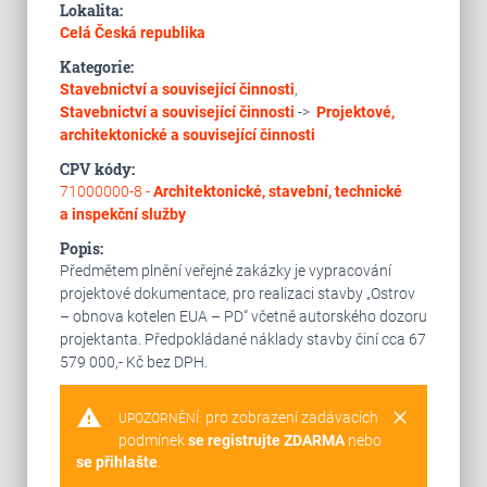
Lokalita:
Celá Česká republika
Kategorie:
Stavebnictví a související činnosti
,
Stavebnictví a související činnosti
->
Projektové,
architektonické a související činnosti
CPV kódy:
71000000-8 -
Architektonické, stavební, technické
a inspekční služby
Popis:
Předmětem plnění veřejné zakázky je vypracování
projektové dokumentace, pro realizaci stavby „Ostrov
– obnova kotelen EUA – PD“ včetně autorského dozoru
projektanta. Předpokládané náklady stavby činí cca 67
579 000,- Kč bez DPH.
warning
clear
pro zobrazení zadávacích
UPOZORNĚNÍ:
podmínek
se registrujte ZDARMA
nebo
se přihlašte
.