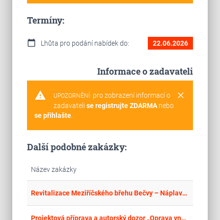
Termíny:
calendar_today
Lhůta pro podání nabídek do:
22.06.2026
Informace o zadavateli
warning
clear
pro zobrazení informací o
UPOZORNĚNÍ:
zadavateli
se registrujte ZDARMA
nebo
se přihlašte
.
Další podobné zakázky:
Název zakázky
place
Cel
Revitalizace Meziříčského břehu Bečvy – Náplavka
place
Cel
Projektová příprava a autorský dozor „Oprava vnějších plášťů tribuny stadionu E. Zátopka, V Průhonech 685, Chrudim