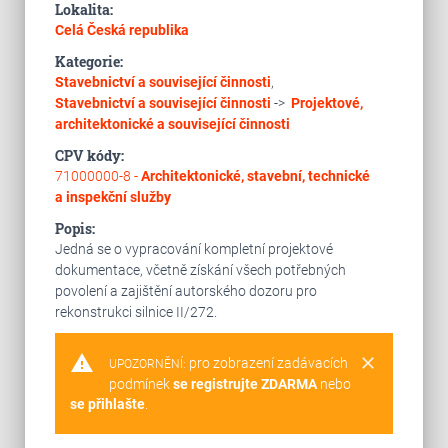
Lokalita:
Celá Česká republika
Kategorie:
Stavebnictví a související činnosti
,
Stavebnictví a související činnosti
->
Projektové,
architektonické a související činnosti
CPV kódy:
71000000-8 -
Architektonické, stavební, technické
a inspekční služby
Popis:
Jedná se o vypracování kompletní projektové
dokumentace, včetně získání všech potřebných
povolení a zajištění autorského dozoru pro
rekonstrukci silnice II/272.
warning
clear
pro zobrazení zadávacích
UPOZORNĚNÍ:
podmínek
se registrujte ZDARMA
nebo
se přihlašte
.