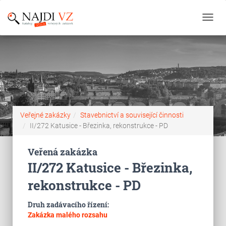
Toggl
navig
Veřejné zakázky
Stavebnictví a související činnosti
II/272 Katusice - Březinka, rekonstrukce - PD
Veřená zakázka
II/272 Katusice - Březinka,
rekonstrukce - PD
Druh zadávacího řízení:
Zakázka malého rozsahu