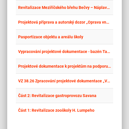
place
Cel
Revitalizace Meziříčského břehu Bečvy – Náplavka
place
Cel
Projektová příprava a autorský dozor „Oprava vnějších plášťů tribuny stadionu E. Zátopka, V Průhonech 685, Chrudim
place
Cel
Pasportizace objektu a areálu školy
place
Cel
Vypracování projektové dokumentace - bazén Tachov – opakované řízení
place
Cel
Projektové dokumentace k projektům na podporu biodiverzity II. část – verze 2.
place
Cel
VZ 38.26 Zpracování projektové dokumentace „Výstavba nového bytového domu na ul. Kotlářova v Ostravě-Zábřehu
place
Cel
Část 2: Revitalizace gastroprovozu Savana
place
Cel
Část 1: Revitalizace zooškoly H. Lumpeho