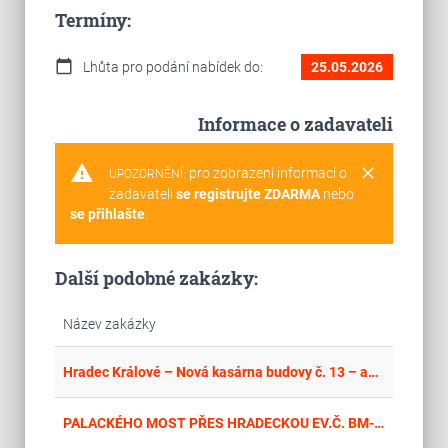
Termíny:
calendar_today
Lhůta pro podání nabídek do:
25.05.2026
Informace o zadavateli
warning
clear
pro zobrazení informací o
UPOZORNĚNÍ:
zadavateli
se registrujte ZDARMA
nebo
se přihlašte
.
Další podobné zakázky:
Název zakázky
place
Cel
Hradec Králové – Nová kasárna budovy č. 13 – adaptace prostor na kanceláře včetně sítí KIS - PD
place
Cel
PALACKÉHO MOST PŘES HRADECKOU EV.Č. BM-021 – DPZ+PDPS+AD