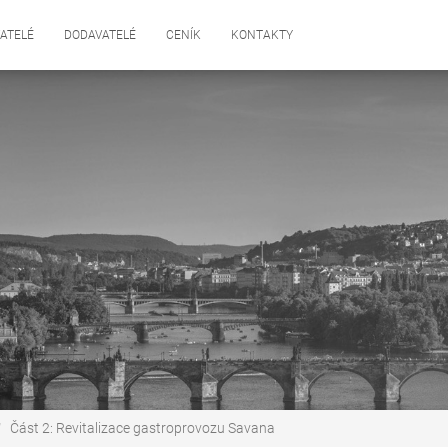
ATELÉ
DODAVATELÉ
CENÍK
KONTAKTY
Část 2: Revitalizace gastroprovozu Savana