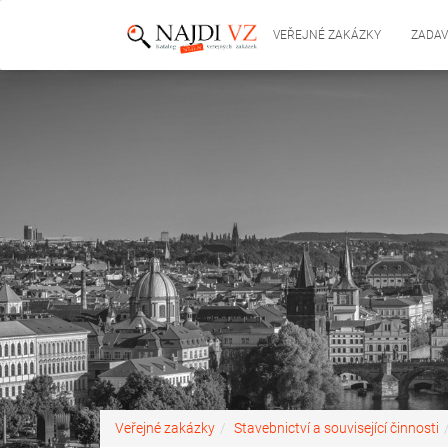
VEŘEJNÉ ZAKÁZKY
ZADAV
Veřejné zakázky
Stavebnictví a související činnosti