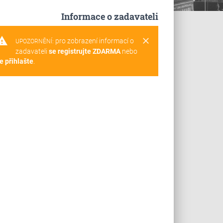
Informace o zadavateli
rning
clear
pro zobrazení informací o
UPOZORNĚNÍ:
zadavateli
se registrujte ZDARMA
nebo
e přihlašte
.