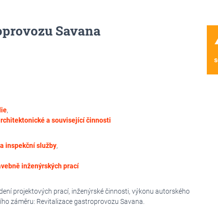
troprovozu Savana
wa
s
die
,
rchitektonické a související činnosti
 a inspekční služby
,
avebně inženýrských prací
dení projektových prací, inženýrské činnosti, výkonu autorského
ního záměru: Revitalizace gastroprovozu Savana.