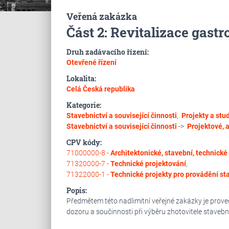
Veřená zakázka
Část 2: Revitalizace gas
Druh zadávacího řízení:
Otevřené řízení
Lokalita:
Celá Česká republika
Kategorie:
Stavebnictví a související činnosti
,
Projekty a stu
Stavebnictví a související činnosti
->
Projektové, a
CPV kódy:
71000000-8 -
Architektonické, stavební, technické
71320000-7 -
Technické projektování
,
71322000-1 -
Technické projekty pro provádění st
Popis:
Předmětem této nadlimitní veřejné zakázky je prove
dozoru a součinnosti při výběru zhotovitele staveb