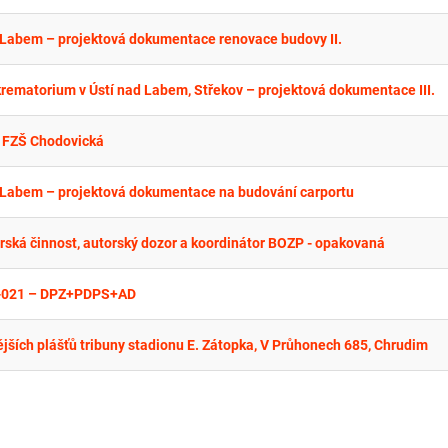
 Labem – projektová dokumentace renovace budovy II.
rematorium v Ústí nad Labem, Střekov – projektová dokumentace III.
o FZŠ Chodovická
d Labem – projektová dokumentace na budování carportu
ýrská činnost, autorský dozor a koordinátor BOZP - opakovaná
-021 – DPZ+PDPS+AD
ějších plášťů tribuny stadionu E. Zátopka, V Průhonech 685, Chrudim