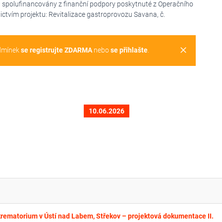
ou spolufinancovány z finanční podpory poskytnuté z Operačního
ctvím projektu: Revitalizace gastroprovozu Savana, č.
clear
dmínek
se registrujte ZDARMA
nebo
se přihlašte
.
10.06.2026
krematorium v Ústí nad Labem, Střekov – projektová dokumentace II.