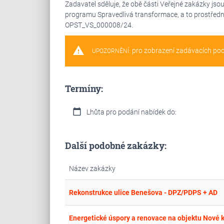
Zadavatel sděluje, že obě části Veřejné zakázky js
programu Spravedlivá transformace, a to prostředni
OPST_VS_000008/24.
warning
pro zobrazení zadávacích po
UPOZORNĚNÍ:
Termíny:
calendar_today
Lhůta pro podání nabídek do:
Další podobné zakázky:
Název zakázky
Rekonstrukce ulice Benešova - DPZ/PDPS + AD
Energetické úspory a renovace na objektu Nové 