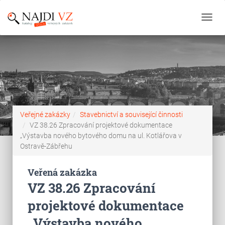
Toggl
navig
Veřejné zakázky
Stavebnictví a související činnosti
VZ 38.26 Zpracování projektové dokumentace
„Výstavba nového bytového domu na ul. Kotlářova v
Ostravě-Zábřehu
Veřená zakázka
VZ 38.26 Zpracování
projektové dokumentace
„Výstavba nového