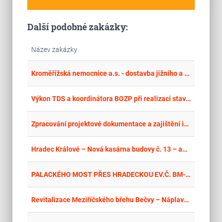
Další podobné zakázky:
Název zakázky
place
Cel
Kroměřížská nemocnice a.s. - dostavba jižního a západního křídla budovy A - projektová dokumentace
place
Cel
Výkon TDS a koordinátora BOZP při realizaci stavby "Rekonstrukce sportovní haly včetně zázemí
place
Cel
Zpracování projektové dokumentace a zajištění inženýrské činnosti – Úpravy autokempu Frenštát pod Radhoštěm
place
Cel
Hradec Králové – Nová kasárna budovy č. 13 – adaptace prostor na kanceláře včetně sítí KIS - PD
place
Cel
PALACKÉHO MOST PŘES HRADECKOU EV.Č. BM-021 – DPZ+PDPS+AD
place
Cel
Revitalizace Meziříčského břehu Bečvy – Náplavka