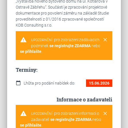
„Výstavba nového bytového domu na ul. Kotlářova v
Ostravě Zábřehu“. Součástí je zpracování projektové
dokumentace pro povolení záměru na základě Studie
proveditelnosti z 01/2016 zpracované společností
KDB Consulting s.r.o.
warning
clear
pro zobrazení zadávacích
UPOZORNĚNÍ:
podmínek
se registrujte ZDARMA
nebo
se přihlašte
.
Termíny:
calendar_today
Lhůta pro podání nabídek do:
15.06.2026
Informace o zadavateli
warning
clear
pro zobrazení informací o
UPOZORNĚNÍ:
zadavateli
se registrujte ZDARMA
nebo
se přihlašte
.