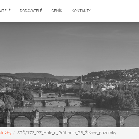
ATELÉ
DODAVATELÉ
CENÍK
KONTAKTY
služby
STČ/173_PZ_Hole_u_Průhonic_PB_Žežice_pozemky