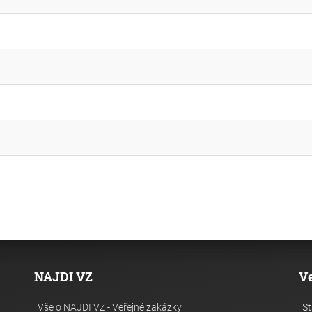
NAJDI VZ
V
Vše o NAJDI VZ - Veřejné zakázky
St