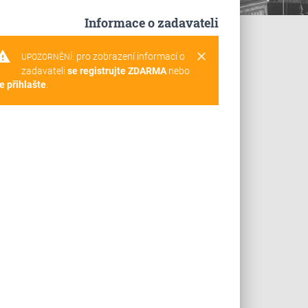
Informace o zadavateli
rning
clear
pro zobrazení informací o
UPOZORNĚNÍ:
zadavateli
se registrujte ZDARMA
nebo
e přihlašte
.