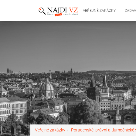
VEŘEJNÉ ZAKÁZKY
ZADAV
Veřejné zakázky
Poradenské, právní a tlumočnické 