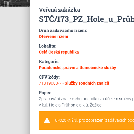
Veřená zakázka
STČ/173_PZ_Hole_u_Prů
Druh zadávacího řízení:
Otevřené řízení
Lokalita:
Celá Česká republika
Kategorie:
Poradenské, právní a tlumočnické služby
CPV kódy:
71319000-7 -
Služby soudních znalců
Popis:
Zpracování znaleckého posudku za účelem směny po
v k.ú. Hole a Průhonic a k.ú. Žežice.
warning
pro zobrazení zadávacích po
UPOZORNĚNÍ: