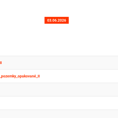
03.06.2026
I
pozemky_opakované_II