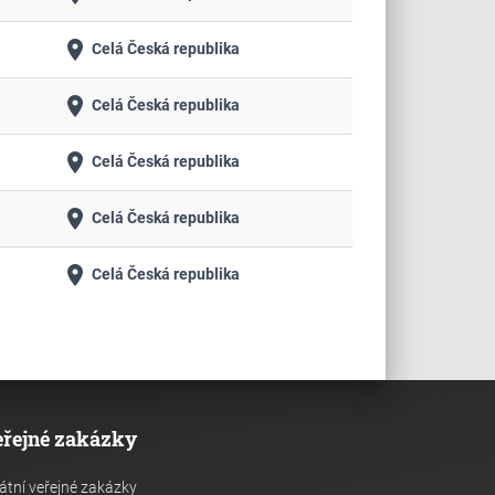
place
Celá Česká republika
place
Celá Česká republika
place
Celá Česká republika
place
Celá Česká republika
place
Celá Česká republika
eřejné zakázky
átní veřejné zakázky