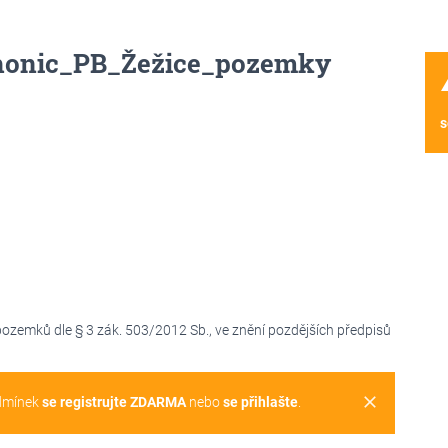
honic_PB_Žežice_pozemky
wa
s
zemků dle § 3 zák. 503/2012 Sb., ve znění pozdějších předpisů
clear
dmínek
se registrujte ZDARMA
nebo
se přihlašte
.