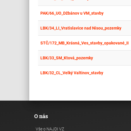
PAK/66_UO_Džbánov u VM_stavby
LBK/34_LI_Vratislavice nad Nisou_pozemky
STČ/172_MB_Krásná_Ves_stavby_opakované_II
LBK/33_SM_Ktová_pozemky
LBK/32_CL_Velký Valtinov_stavby
O nás
Vše o NAJDI VZ