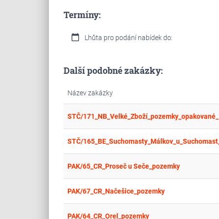
Termíny:
calendar_today
Lhůta pro podání nabídek do:
Další podobné zakázky:
Název zakázky
STČ/171_NB_Velké_Zboží_pozemky_opakované_I
STČ/165_BE_Suchomasty_Málkov_u_Suchomast_
PAK/65_CR_Proseč u Seče_pozemky
PAK/67_CR_Načešice_pozemky
PAK/64_CR_Orel_pozemky