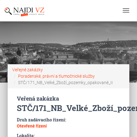
Toggl
navig
Veřejné zakázky
Poradenské, právní a tlumočnické služby
STČ/171_NB_Velké_Zboží_pozemky_opakované_II
Veřená zakázka
STČ/171_NB_Velké_Zboží_poz
Druh zadávacího řízení:
Otevřené řízení
Lokalita: