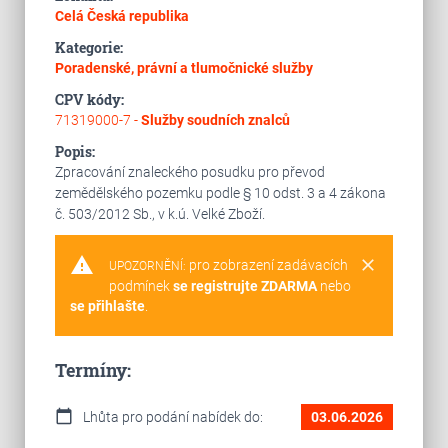
Celá Česká republika
Kategorie:
Poradenské, právní a tlumočnické služby
CPV kódy:
71319000-7 -
Služby soudních znalců
Popis:
Zpracování znaleckého posudku pro převod
zemědělského pozemku podle § 10 odst. 3 a 4 zákona
č. 503/2012 Sb., v k.ú. Velké Zboží.
warning
clear
pro zobrazení zadávacích
UPOZORNĚNÍ:
podmínek
se registrujte ZDARMA
nebo
se přihlašte
.
Termíny:
calendar_today
Lhůta pro podání nabídek do:
03.06.2026