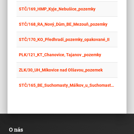
place
Cel
STČ/169_HMP_Kyje_Nebušice_pozemky
place
Cel
STČ/168_RA_Nový_Dům_BE_Mezouň_pozemky
place
Cel
STČ/170_KO_Předhradí_pozemky_opakované_II
place
Cel
PLK/121_KT_Chanovice, Tajanov _pozemky
place
Cel
ZLK/30_UH_Míkovice nad Olšavou_pozemek
place
Cel
STČ/165_BE_Suchomasty_Málkov_u_Suchomast_pozemky_opakované_II
O nás