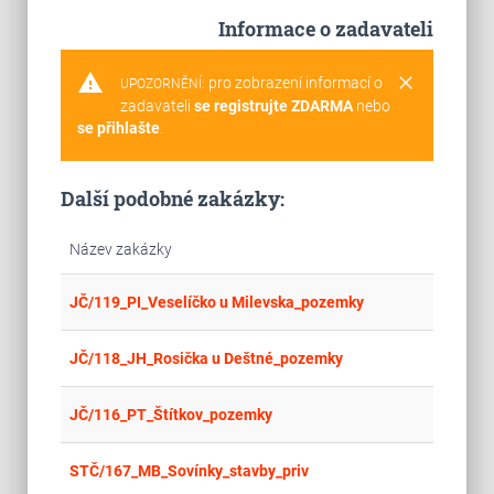
Informace o zadavateli
warning
clear
pro zobrazení informací o
UPOZORNĚNÍ:
zadavateli
se registrujte ZDARMA
nebo
se přihlašte
.
Další podobné zakázky:
Název zakázky
place
Cel
JČ/119_PI_Veselíčko u Milevska_pozemky
place
Cel
JČ/118_JH_Rosička u Deštné_pozemky
place
Cel
JČ/116_PT_Štítkov_pozemky
place
Cel
STČ/167_MB_Sovínky_stavby_priv