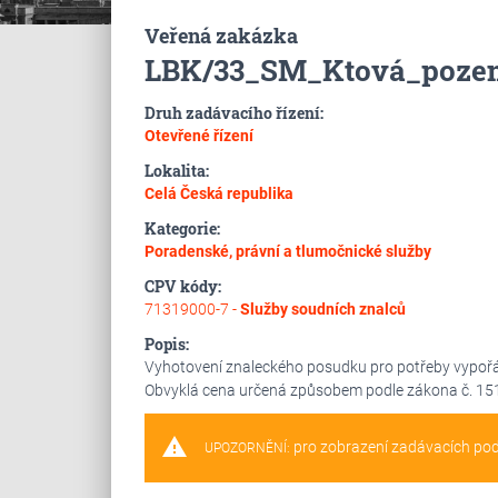
Veřená zakázka
LBK/33_SM_Ktová_poze
Druh zadávacího řízení:
Otevřené řízení
Lokalita:
Celá Česká republika
Kategorie:
Poradenské, právní a tlumočnické služby
CPV kódy:
71319000-7 -
Služby soudních znalců
Popis:
Vyhotovení znaleckého posudku pro potřeby vypořád
Obvyklá cena určená způsobem podle zákona č. 151/
warning
pro zobrazení zadávacích po
UPOZORNĚNÍ: