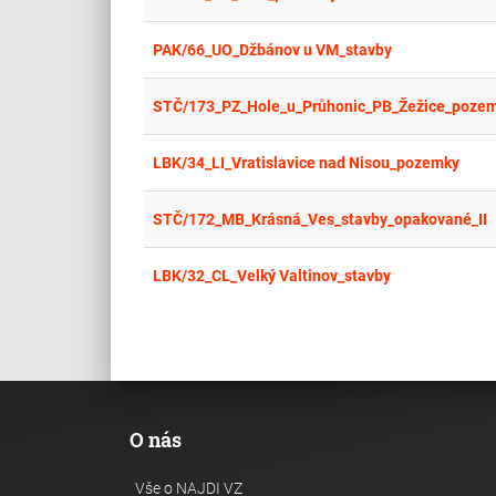
PAK/66_UO_Džbánov u VM_stavby
STČ/173_PZ_Hole_u_Průhonic_PB_Žežice_poze
LBK/34_LI_Vratislavice nad Nisou_pozemky
STČ/172_MB_Krásná_Ves_stavby_opakované_II
LBK/32_CL_Velký Valtinov_stavby
O nás
Vše o NAJDI VZ