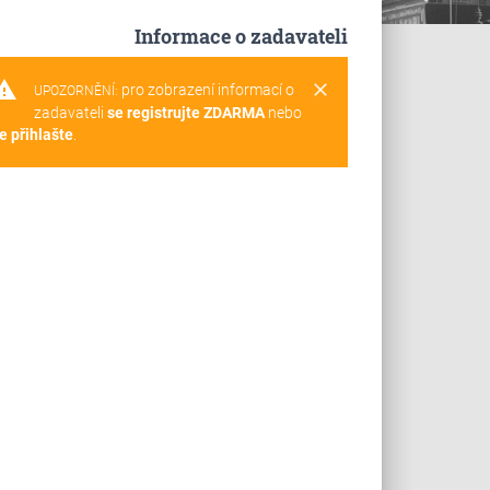
Informace o zadavateli
rning
clear
pro zobrazení informací o
UPOZORNĚNÍ:
zadavateli
se registrujte ZDARMA
nebo
e přihlašte
.