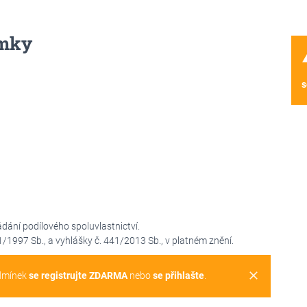
mky
wa
s
ání podílového spoluvlastnictví.
1997 Sb., a vyhlášky č. 441/2013 Sb., v platném znění.
clear
dmínek
se registrujte ZDARMA
nebo
se přihlašte
.