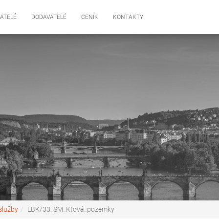
ATELÉ
DODAVATELÉ
CENÍK
KONTAKTY
služby
LBK/33_SM_Ktová_pozemky