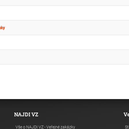
mky
NAJDI VZ
V
Vše o NAJDI VZ - Veřejné zakázky
St