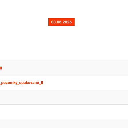
03.06.2026
I
pozemky_opakované_II