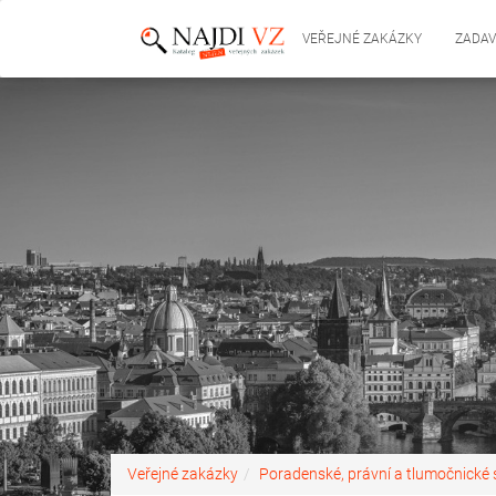
VEŘEJNÉ ZAKÁZKY
ZADAV
Veřejné zakázky
Poradenské, právní a tlumočnické 