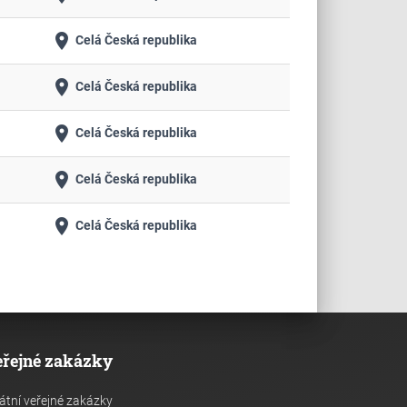
place
Celá Česká republika
place
Celá Česká republika
place
Celá Česká republika
place
Celá Česká republika
place
Celá Česká republika
eřejné zakázky
átní veřejné zakázky