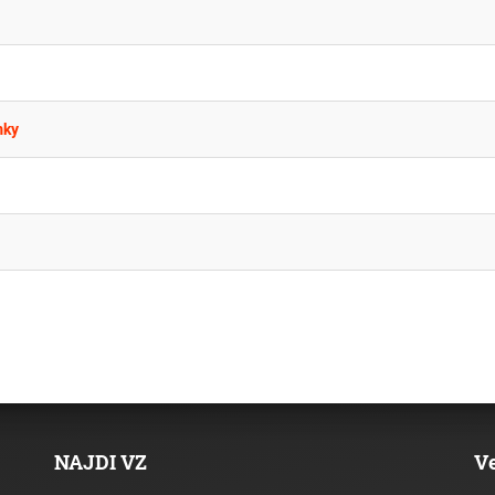
mky
NAJDI VZ
V