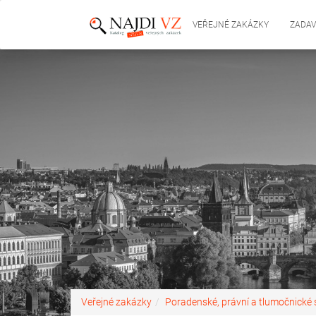
VEŘEJNÉ ZAKÁZKY
ZADAV
Veřejné zakázky
Poradenské, právní a tlumočnické 