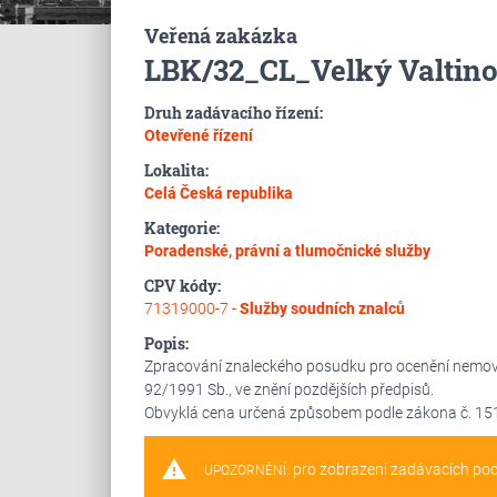
Veřená zakázka
LBK/32_CL_Velký Valtin
Druh zadávacího řízení:
Otevřené řízení
Lokalita:
Celá Česká republika
Kategorie:
Poradenské, právní a tlumočnické služby
CPV kódy:
71319000-7 -
Služby soudních znalců
Popis:
Zpracování znaleckého posudku pro ocenění nemovité
92/1991 Sb., ve znění pozdějších předpisů.
Obvyklá cena určená způsobem podle zákona č. 151/
warning
pro zobrazení zadávacích po
UPOZORNĚNÍ: