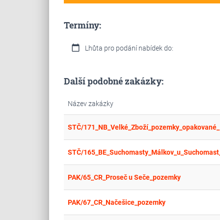
Termíny:
calendar_today
Lhůta pro podání nabídek do:
Další podobné zakázky:
Název zakázky
STČ/171_NB_Velké_Zboží_pozemky_opakované_I
STČ/165_BE_Suchomasty_Málkov_u_Suchomast_
PAK/65_CR_Proseč u Seče_pozemky
PAK/67_CR_Načešice_pozemky