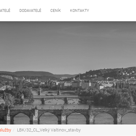
ATELÉ
DODAVATELÉ
CENÍK
KONTAKTY
služby
LBK/32_CL_Velký Valtinov_stavby