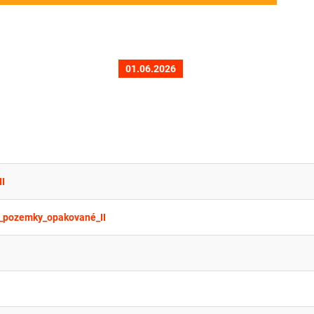
01.06.2026
I
pozemky_opakované_II