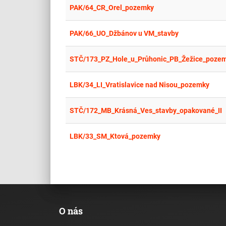
PAK/64_CR_Orel_pozemky
PAK/66_UO_Džbánov u VM_stavby
STČ/173_PZ_Hole_u_Průhonic_PB_Žežice_poze
LBK/34_LI_Vratislavice nad Nisou_pozemky
STČ/172_MB_Krásná_Ves_stavby_opakované_II
LBK/33_SM_Ktová_pozemky
O nás