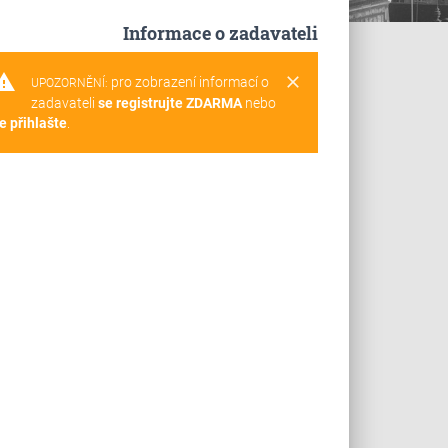
Informace o zadavateli
rning
clear
pro zobrazení informací o
UPOZORNĚNÍ:
zadavateli
se registrujte ZDARMA
nebo
e přihlašte
.