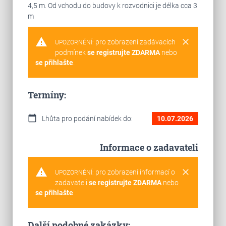
4,5 m. Od vchodu do budovy k rozvodnici je délka cca 3
m
warning
clear
pro zobrazení zadávacích
UPOZORNĚNÍ:
podmínek
se registrujte ZDARMA
nebo
se přihlašte
.
Termíny:
calendar_today
Lhůta pro podání nabídek do:
10.07.2026
Informace o zadavateli
warning
clear
pro zobrazení informací o
UPOZORNĚNÍ:
zadavateli
se registrujte ZDARMA
nebo
se přihlašte
.
Další podobné zakázky: