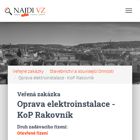
Toggl
navig
Veřejné zakázky
Stavebnictví a související činnosti
Oprava elektroinstalace - KoP Rakovník
Veřená zakázka
Oprava elektroinstalace -
KoP Rakovník
Druh zadávacího řízení:
Otevřené řízení