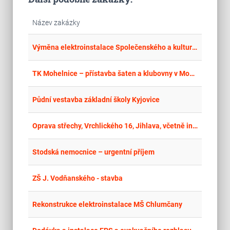
Název zakázky
place
Hla
Výměna elektroinstalace Společenského a kulturního centra Dobročkovice
place
Cel
TK Mohelnice – přístavba šaten a klubovny v Mohelnici – elektro část
place
Hla
Půdní vestavba základní školy Kyjovice
place
Cel
Oprava střechy, Vrchlického 16, Jihlava, včetně instalace fotovoltaické elektrárny
place
Cel
Stodská nemocnice – urgentní příjem
place
Cel
ZŠ J. Vodňanského - stavba
place
Plz
Rekonstrukce elektroinstalace MŠ Chlumčany
Cel