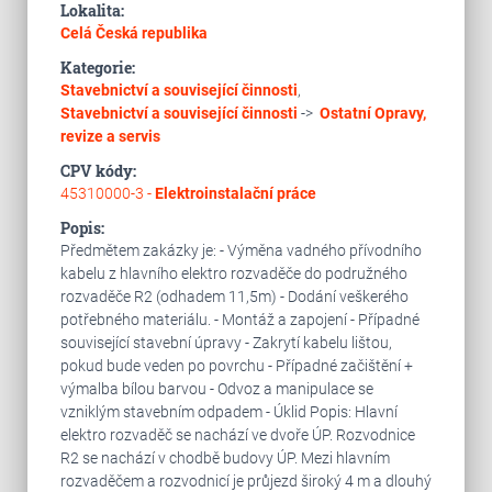
Lokalita:
Celá Česká republika
Kategorie:
Stavebnictví a související činnosti
,
Stavebnictví a související činnosti
->
Ostatní
Opravy,
revize a servis
CPV kódy:
45310000-3 -
Elektroinstalační práce
Popis:
Předmětem zakázky je: - Výměna vadného přívodního
kabelu z hlavního elektro rozvaděče do podružného
rozvaděče R2 (odhadem 11,5m) - Dodání veškerého
potřebného materiálu. - Montáž a zapojení - Případné
související stavební úpravy - Zakrytí kabelu lištou,
pokud bude veden po povrchu - Případné začištění +
výmalba bílou barvou - Odvoz a manipulace se
vzniklým stavebním odpadem - Úklid Popis: Hlavní
elektro rozvaděč se nachází ve dvoře ÚP. Rozvodnice
R2 se nachází v chodbě budovy ÚP. Mezi hlavním
rozvaděčem a rozvodnicí je průjezd široký 4 m a dlouhý