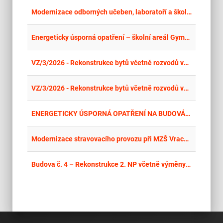
place
Cel
Modernizace odborných učeben, laboratoří a školních dílen na SPŠ A VOŠ Kladno – stavební úpravy
place
Cel
Energeticky úsporná opatření – školní areál Gymnázia a SOŠ, ul. Mládežníků 1115, Rokycany - stavba
place
Cel
VZ/3/2026 - Rekonstrukce bytů včetně rozvodů vody, kanalizace a vytápění v bytovém domě nám. Svobody 728/1 - II. etapa
place
Cel
VZ/3/2026 - Rekonstrukce bytů včetně rozvodů vody, kanalizace a vytápění v bytovém domě nám. Svobody 728/1 - II. etapa
place
Cel
ENERGETICKY ÚSPORNÁ OPATŘENÍ NA BUDOVÁCH KAMPUSU A ŘEŠENÍ JEJICH BEZBARIÉROVOSTI
place
Hla
Modernizace stravovacího provozu při MZŠ Vracov – stavební práce
place
Cel
Budova č. 4 – Rekonstrukce 2. NP včetně výměny oken, zateplení a fasády