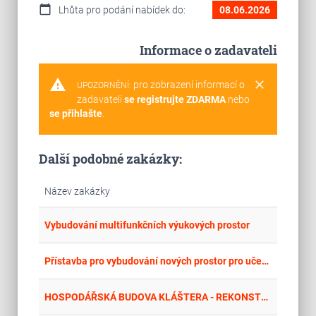
calendar_today
Lhůta pro podání nabídek do:
08.06.2026
Informace o zadavateli
warning
clear
pro zobrazení informací o
UPOZORNĚNÍ:
zadavateli
se registrujte ZDARMA
nebo
se přihlašte
.
Další podobné zakázky:
Název zakázky
place
Cel
Vybudování multifunkčních výukových prostor
place
Cel
Přístavba pro vybudování nových prostor pro učebny a dílny na ergoterapii pro praktickou školu a pro žáky ZŠ
place
Cel
HOSPODÁŘSKÁ BUDOVA KLÁŠTERA - REKONSTRUKCE