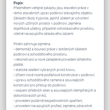
Popis:
Předmětem veřejné zakázky jsou stavební práce v
rámci stavebních úprav podkroví stávajícího objektu
Základní školy Kyjovice, jejichž účelem je vytvoření
nových užitných prostor v podkroví, zejména
doplňkové učebny, případně volnočasového prostoru,
včetně navazujícího skladového zázemí.
Plnění zahrnuje zejména:
• demontáž a bourací práce v dotčených částech
podkroví a schodišťového prostoru,
• rekonstrukci a nové zateplené provedení střešního
pláště,
• statické zesílení vybraných prvků krovu,
• zřízení nové nosné podlahové konstrukce v podkroví,
• úpravu schodišťového ramene a souvisejících
konstrukcí pro přístup do podkroví,
• osazení střešních oken a souvisejících klempířských a
dokončovacích prvků,
• provedení požárně bezpečnostních opatření,
• provedení navazujících profesí, zejména zdravotně