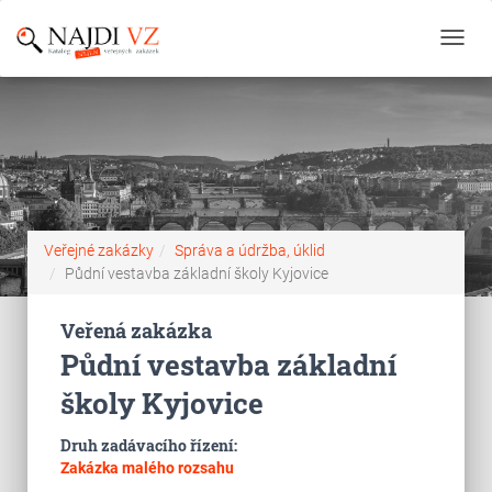
Toggl
navig
Veřejné zakázky
Správa a údržba, úklid
Půdní vestavba základní školy Kyjovice
Veřená zakázka
Půdní vestavba základní
školy Kyjovice
Druh zadávacího řízení:
Zakázka malého rozsahu