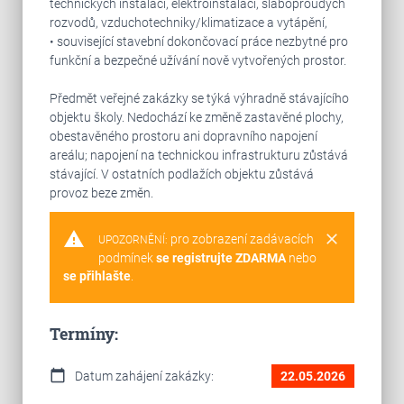
technických instalací, elektroinstalací, slaboproudých
rozvodů, vzduchotechniky/klimatizace a vytápění,
• související stavební dokončovací práce nezbytné pro
funkční a bezpečné užívání nově vytvořených prostor.
Předmět veřejné zakázky se týká výhradně stávajícího
objektu školy. Nedochází ke změně zastavěné plochy,
obestavěného prostoru ani dopravního napojení
areálu; napojení na technickou infrastrukturu zůstává
stávající. V ostatních podlažích objektu zůstává
provoz beze změn.
warning
clear
pro zobrazení zadávacích
UPOZORNĚNÍ:
podmínek
se registrujte ZDARMA
nebo
se přihlašte
.
Termíny:
calendar_today
Datum zahájení zakázky:
22.05.2026