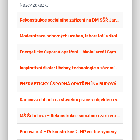
Název zakázky
place
Cel
Rekonstrukce sociálního zařízení na DM SŠŘ Jaroměř
place
Cel
Modernizace odborných učeben, laboratoří a školních dílen na SPŠ A VOŠ Kladno – stavební úpravy
place
Cel
Energeticky úsporná opatření – školní areál Gymnázia a SOŠ, ul. Mládežníků 1115, Rokycany - stavba
place
Cel
Inspirativní škola: Učebny, technologie a zázemí pro každého žáka – stavební práce
place
Cel
ENERGETICKY ÚSPORNÁ OPATŘENÍ NA BUDOVÁCH KAMPUSU A ŘEŠENÍ JEJICH BEZBARIÉROVOSTI
place
Cel
Rámcová dohoda na stavební práce v objektech ve správě MČ Brno-střed
place
Cel
MŠ Šebelova – Rekonstrukce sociálních zařízení včetně výměny instalací vody a kanalizace
place
Cel
Budova č. 4 – Rekonstrukce 2. NP včetně výměny oken, zateplení a fasády