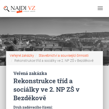
Toggl
navig
Veřejné zakázky
Stavebnictví a související činnosti
Rekonstrukce tříd a sociálky ve 2. NP ZŠ v Bezděkově
Veřená zakázka
Rekonstrukce tříd a
sociálky ve 2. NP ZŠ v
Bezděkově
Druh zadávacího řízení: