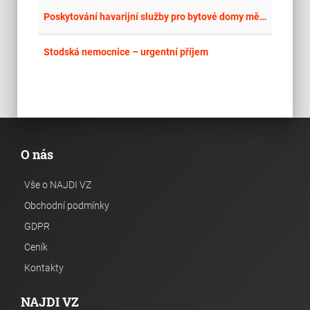
place
Cel
Poskytování havarijní služby pro bytové domy městské části Brno-Černovice
place
Cel
Stodská nemocnice – urgentní příjem
O nás
Vše o NAJDI VZ
Obchodní podmínky
GDPR
Ceník
Kontakty
NAJDI VZ