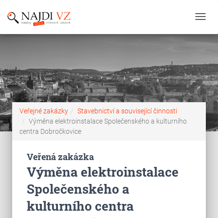
Toggl
navig
Veřejné zakázky
Stavebnictví a související činnosti
Výměna elektroinstalace Společenského a kulturního
centra Dobročkovice
Veřená zakázka
Výměna elektroinstalace
Společenského a
kulturního centra