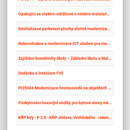
place
Cel
Opakující se elektro-údržbové a elektro-instalační práce v bytových a nebytových objektech ve vlastnictví města Milovice 2026
place
Cel
Revitalizace parkovací plochy včetně modernizace technického vybavení
place
Cel
Rekonstrukce a modernizace ICT učeben pro moderní výuku - stavební práce
place
Hla
Zajištění konektivity školy – Základní škola a Mateřská škola Krupka, Teplická 400
place
Cel
Dodávka a instalace FVE
place
Cel
PI25004 Modernizace hromosvodů na objektech ÚVŽ – areál VDJ Jesenice I.
place
Cel
Poskytování havarijní služby pro bytové domy městské části Brno-Černovice
place
Cel
KŘP kVy - P 2.0 - KŘP Jihlava, Vrchlického - rekonstrukce výtahů