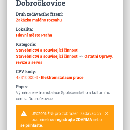
Dobročkovice
Druh zadávacího řízení:
Zakázka malého rozsahu
Lokalita:
Hlavní město Praha
Kategorie:
Stavebnictví a související činnosti
,
Stavebnictví a související činnosti
->
Ostatní
Opravy,
revize a servis
CPV kódy:
45310000-3 -
Elektroinstalační práce
Popis:
Výměna elektroinstalace Společenského a kulturního
centra Dobročkovice
warning
clear
pro zobrazení zadávacích
UPOZORNĚNÍ:
podmínek
se registrujte ZDARMA
nebo
se přihlašte
.