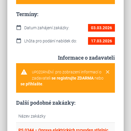
Termíny:
calendar_today
Datum zahájení zakázky:
03.03.2026
calendar_today
Lhůta pro podání nabídek do:
17.03.2026
Informace o zadavateli
warning
clear
pro zobrazení informací o
UPOZORNĚNÍ:
zadavateli
se registrujte ZDARMA
nebo
se přihlašte
.
Další podobné zakázky:
Název zakázky
place
Cel
PS 0344 – Oprava elektrických rozvoden střelnice SST Žďár