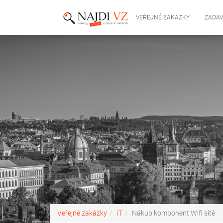
VEŘEJNÉ ZAKÁZKY
ZADAV
Veřejné zakázky
IT
Nákup komponent Wifi sítě