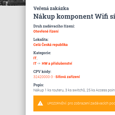
Veřená zakázka
Nákup komponent Wifi sí
Druh zadávacího řízení:
Otevřené řízení
Lokalita:
Celá Česká republika
Kategorie:
IT
,
IT
->
HW a příslušenství
CPV kódy:
32420000-3 -
Síťová zařízení
Popis:
Nákup 1 ks routeru, 3 ks switchů, 25 ks Access poin
warning
pro zobrazení zadávacích po
UPOZORNĚNÍ: