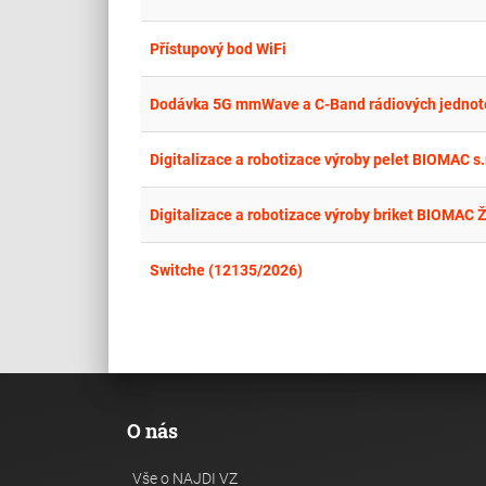
Přístupový bod WiFi
Dodávka 5G mmWave a C-Band rádiových jednotek
Digitalizace a robotizace výroby pelet BIOMAC s.r.
Digitalizace a robotizace výroby briket BIOMAC Ždí
Switche (12135/2026)
O nás
Vše o NAJDI VZ