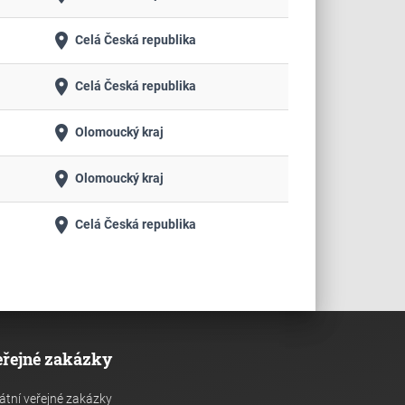
place
Celá Česká republika
place
Celá Česká republika
place
Olomoucký kraj
place
Olomoucký kraj
place
Celá Česká republika
eřejné zakázky
átní veřejné zakázky