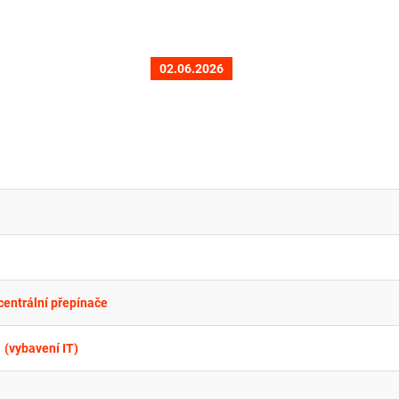
02.06.2026
centrální přepínače
 (vybavení IT)