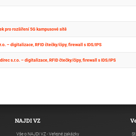
 pro rozšíření 5G kampusové sítě
o. – digitalizace, RFID čtečky/čipy, firewall s IDS/IPS
rec s.r.o. – digitalizace, RFID čtečky/čipy, firewall s IDS/IPS
NAJDI VZ
V
Vše o NAJDI VZ - Veřejné zakázky
St