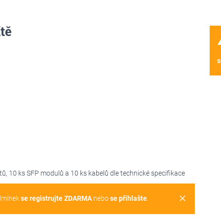
tě
wa
s
tů, 10 ks SFP modulů a 10 ks kabelů dle technické specifikace
clear
dmínek
se registrujte ZDARMA
nebo
se přihlašte
.