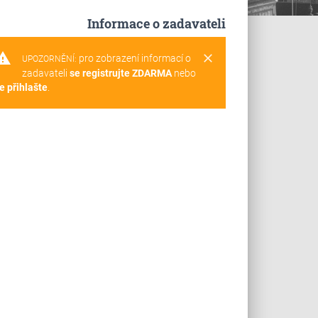
Informace o zadavateli
rning
clear
pro zobrazení informací o
UPOZORNĚNÍ:
zadavateli
se registrujte ZDARMA
nebo
e přihlašte
.