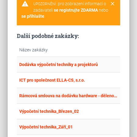
warning
clear
pro zobrazení informací o
UPOZORNĚNÍ:
zadavateli
se registrujte ZDARMA
nebo
se přihlašte
.
Další podobné zakázky:
Název zakázky
place
Zlí
Dodávka výpočetní techniky a projektorů
place
Krá
ICT pro společnost ELLA-CS, s.r.o.
place
Zlí
Rámcová smlouva na dodávku hardware - děleno na části 1 - 3
place
Hla
Výpočetní technika_Březen_02
place
Hla
Výpočetní technika_Září_01