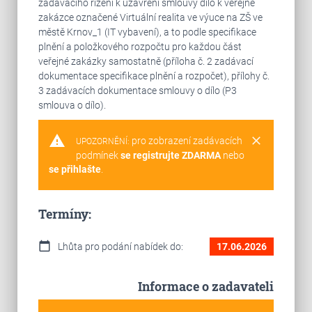
zadávacího řízení k uzavření smlouvy dílo k veřejné
zakázce označené Virtuální realita ve výuce na ZŠ ve
městě Krnov_1 (IT vybavení), a to podle specifikace
plnění a položkového rozpočtu pro každou část
veřejné zakázky samostatně (příloha č. 2 zadávací
dokumentace specifikace plnění a rozpočet), přílohy č.
3 zadávacích dokumentace smlouvy o dílo (P3
smlouva o dílo).
warning
clear
pro zobrazení zadávacích
UPOZORNĚNÍ:
podmínek
se registrujte ZDARMA
nebo
se přihlašte
.
Termíny:
calendar_today
Lhůta pro podání nabídek do:
17.06.2026
Informace o zadavateli