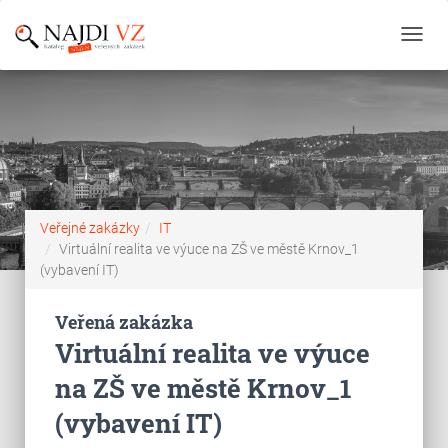
Toggl
navig
Veřejné zakázky
IT
Virtuální realita ve výuce na ZŠ ve městě Krnov_1
(vybavení IT)
Veřená zakázka
Virtuální realita ve výuce
na ZŠ ve městě Krnov_1
(vybavení IT)