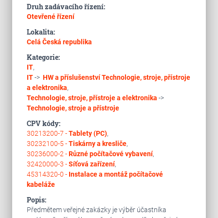
Druh zadávacího řízení:
Otevřené řízení
Lokalita:
Celá Česká republika
Kategorie:
IT
,
IT
->
HW a příslušenství
Technologie, stroje, přístroje
a elektronika
,
Technologie, stroje, přístroje a elektronika
->
Technologie, stroje a přístroje
CPV kódy:
30213200-7 -
Tablety (PC)
,
30232100-5 -
Tiskárny a kresliče
,
30236000-2 -
Různé počítačové vybavení
,
32420000-3 -
Síťová zařízení
,
45314320-0 -
Instalace a montáž počítačové
kabeláže
Popis:
Předmětem veřejné zakázky je výběr účastníka