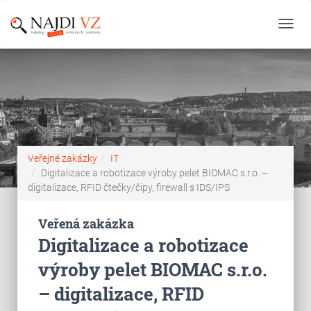
Toggl
navig
Veřejné zakázky
IT
Digitalizace a robotizace výroby pelet BIOMAC s.r.o. –
digitalizace, RFID čtečky/čipy, firewall s IDS/IPS
Veřená zakázka
Digitalizace a robotizace
výroby pelet BIOMAC s.r.o.
– digitalizace, RFID