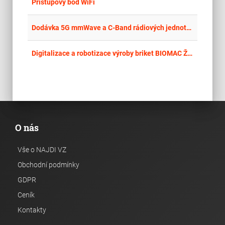
place
Cel
Přístupový bod WiFi
place
Cel
Dodávka 5G mmWave a C-Band rádiových jednotek pro rozšíření 5G kampusové sítě
place
Olo
Digitalizace a robotizace výroby briket BIOMAC Ždírec s.r.o. – digitalizace, RFID čtečky/čipy, firewall s IDS/IPS
O nás
Vše o NAJDI VZ
Obchodní podmínky
GDPR
Ceník
Kontakty