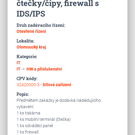
čtečky/čipy, firewall s
IDS/IPS
Druh zadávacího řízení:
Otevřené řízení
Lokalita:
Olomoucký kraj
Kategorie:
IT
,
IT
->
HW a příslušenství
CPV kódy:
32420000-3 -
Síťová zařízení
Popis:
Předmětem zakázky je dodávka následujícího
vybavení:
1 ks tiskárna
1 ks mobilní terminál (čtečka)
1 ks odváděcí panel
1 ks firewall