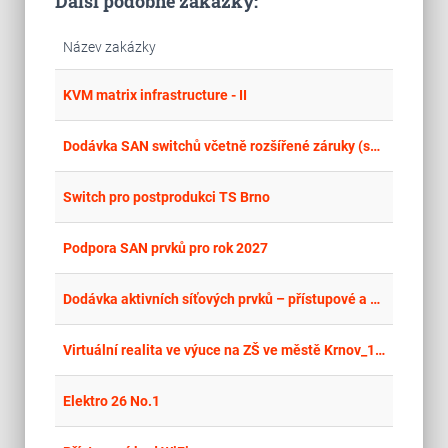
Další podobné zakázky:
Název zakázky
place
Cel
KVM matrix infrastructure - II
place
Cel
Dodávka SAN switchů včetně rozšířené záruky (support) výrobce
place
Cel
Switch pro postprodukci TS Brno
place
Cel
Podpora SAN prvků pro rok 2027
place
Cel
Dodávka aktivních síťových prvků – přístupové a centrální přepínače
place
Cel
Virtuální realita ve výuce na ZŠ ve městě Krnov_1 (vybavení IT)
place
Cel
Elektro 26 No.1