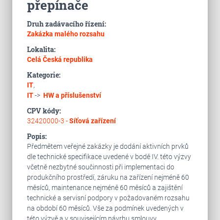
přepínače
Druh zadávacího řízení:
Zakázka malého rozsahu
Lokalita:
Celá Česká republika
Kategorie:
IT
,
IT
->
HW a příslušenství
CPV kódy:
32420000-3 -
Síťová zařízení
Popis:
Předmětem veřejné zakázky je dodání aktivních prvků
dle technické specifikace uvedené v bodě IV. této výzvy
včetně nezbytné součinnosti při implementaci do
produkčního prostředí, záruku na zařízení nejméně 60
měsíců, maintenance nejméně 60 měsíců a zajištění
technické a servisní podpory v požadovaném rozsahu
na období 60 měsíců. Vše za podmínek uvedených v
této výzvě a v souvisejícím návrhu smlouvy.