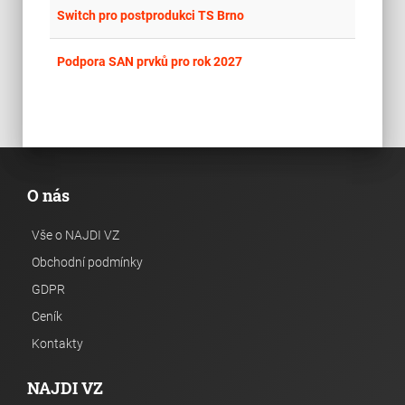
place
Cel
Switch pro postprodukci TS Brno
place
Cel
Podpora SAN prvků pro rok 2027
O nás
Vše o NAJDI VZ
Obchodní podmínky
GDPR
Ceník
Kontakty
NAJDI VZ