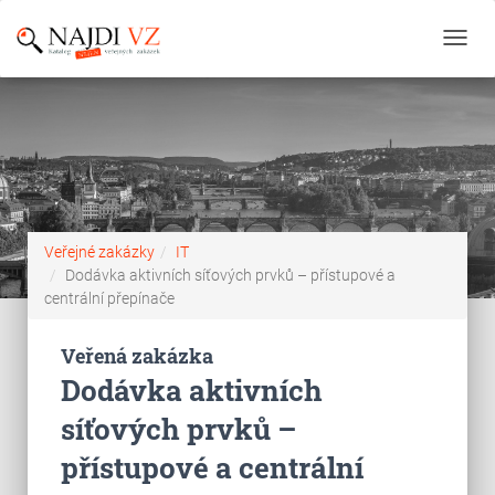
Toggl
navig
Veřejné zakázky
IT
Dodávka aktivních síťových prvků – přístupové a
centrální přepínače
Veřená zakázka
Dodávka aktivních
síťových prvků –
přístupové a centrální