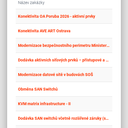
Název zakázky
place
Cel
Konektivita OA Poruba 2026 - aktivní prvky
place
Cel
Konektivita AVE ART Ostrava
place
Cel
Modernizace bezpečnostního perimetru Ministerstva financí
place
Cel
Dodávka aktivních síťových prvků – přístupové a centrální přepínače
place
Cel
Modernizace datové sítě v budovách SOŠ
place
Cel
Obměna SAN Switchů
place
Cel
KVM matrix infrastructure - II
place
Cel
Dodávka SAN switchů včetně rozšířené záruky (support) výrobce