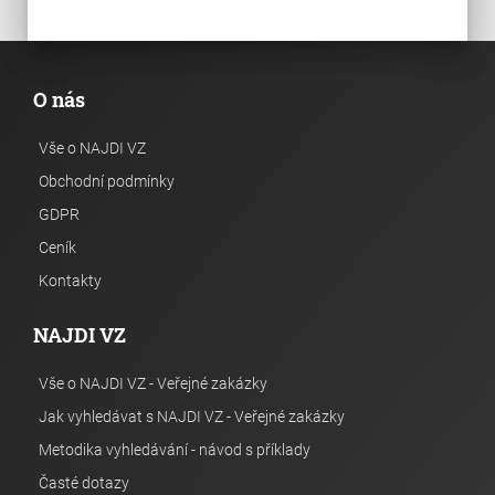
O nás
Vše o NAJDI VZ
Obchodní podmínky
GDPR
Ceník
Kontakty
NAJDI VZ
Vše o NAJDI VZ - Veřejné zakázky
Jak vyhledávat s NAJDI VZ - Veřejné zakázky
Metodika vyhledávání - návod s příklady
Časté dotazy