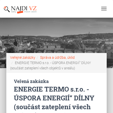
Toggl
navig
Veřejné zakázky
Správa a údržba, úklid
ENERGIE TERMO s.r.o. - ÚSPORA ENERGIÍ“ DÍLNY
(součást zateplení všech objektů v areálu)
Veřená zakázka
ENERGIE TERMO s.r.o. -
ÚSPORA ENERGIÍ“ DÍLNY
(součást zateplení všech