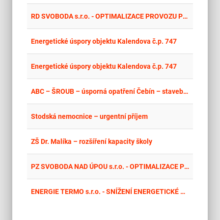
place
Cel
RD SVOBODA s.r.o. - OPTIMALIZACE PROVOZU PRO SNÍŽENÍ ENERGETICKÉ NÁROČNOSTI – PILNICE
place
Krá
Energetické úspory objektu Kalendova č.p. 747
place
Cel
Energetické úspory objektu Kalendova č.p. 747
place
Cel
ABC – ŠROUB – úsporná opatření Čebín – stavební práce II.
place
Cel
Stodská nemocnice – urgentní příjem
place
Cel
ZŠ Dr. Malíka – rozšíření kapacity školy
place
Cel
PZ SVOBODA NAD ÚPOU s.r.o. - OPTIMALIZACE PROVOZU PRO SNÍŽENÍ ENERGETICKÉ NÁROČNOSTI
place
Cel
ENERGIE TERMO s.r.o. - SNÍŽENÍ ENERGETICKÉ NÁROČNOSTI“ VRÁTNICE/KANCELÁŘE (součást zateplení všech objektů v areálu)