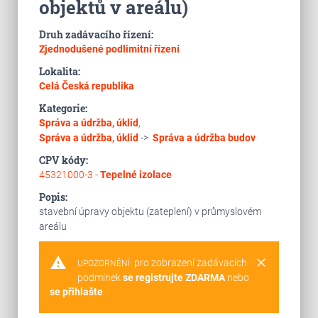
objektů v areálu)
Druh zadávacího řízení:
Zjednodušené podlimitní řízení
Lokalita:
Celá Česká republika
Kategorie:
Správa a údržba, úklid
,
Správa a údržba, úklid
->
Správa a údržba budov
CPV kódy:
45321000-3 -
Tepelné izolace
Popis:
stavební úpravy objektu (zateplení) v průmyslovém
areálu
warning
clear
pro zobrazení zadávacích
UPOZORNĚNÍ:
podmínek
se registrujte ZDARMA
nebo
se přihlašte
.