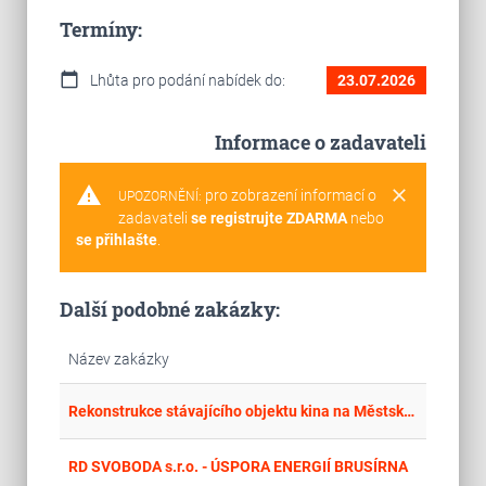
Termíny:
calendar_today
Lhůta pro podání nabídek do:
23.07.2026
Informace o zadavateli
warning
clear
pro zobrazení informací o
UPOZORNĚNÍ:
zadavateli
se registrujte ZDARMA
nebo
se přihlašte
.
Další podobné zakázky:
Název zakázky
place
Cel
Rekonstrukce stávajícího objektu kina na Městské divadlo - Vrchlabí
place
Cel
RD SVOBODA s.r.o. - ÚSPORA ENERGIÍ BRUSÍRNA