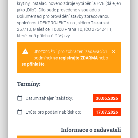
krytiny, instalaci nového zdroje vytápění a FVE (dále jen
jako „Dílo“). Dílo bude provedeno v souladu s
Dokumentací pro provádění stavby zpracovanou
společností DEKPROJEKT s.r.o., sídlem Tiskařská
257/10, Malešice, 10800 Praha 10, IČO 27642411,
které tvoří přílohu č. 2 Výzvy
warning
clear
pro zobrazení zadávacích
UPOZORNĚNÍ:
podmínek
se registrujte ZDARMA
nebo
se přihlašte
.
Termíny:
calendar_today
Datum zahájení zakázky:
30.06.2026
calendar_today
Lhůta pro podání nabídek do:
17.07.2026
Informace o zadavateli