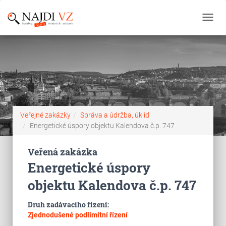
Toggl
navig
Veřejné zakázky
Správa a údržba, úklid
Energetické úspory objektu Kalendova č.p. 747
Veřená zakázka
Energetické úspory
objektu Kalendova č.p. 747
Druh zadávacího řízení:
Zjednodušené podlimitní řízení