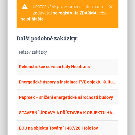
warning
clear
pro zobrazení informací o
UPOZORNĚNÍ:
zadavateli
se registrujte ZDARMA
nebo
se přihlašte
.
Další podobné zakázky:
Název zakázky
place
Hla
Rekonstrukce servisní haly Nicotrans
place
Cel
Energetické úspory a instalace FVE objektu Kulturního domu Šumvald, č.p. 22
place
Cel
Paprsek – snížení energetické náročnosti budovy
place
Hla
STAVEBNÍ ÚPRAVY A PŘÍSTAVBA K OBJEKTU HAJNICE č.p. 3
place
Cel
EOÚ na objektu Tovární 1407/28, Holešov