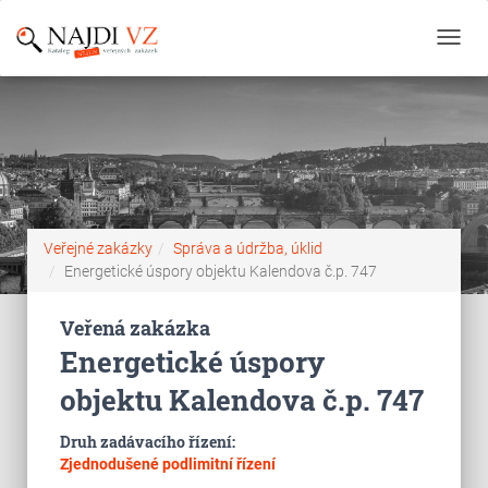
Toggl
navig
Veřejné zakázky
Správa a údržba, úklid
Energetické úspory objektu Kalendova č.p. 747
Veřená zakázka
Energetické úspory
objektu Kalendova č.p. 747
Druh zadávacího řízení:
Zjednodušené podlimitní řízení