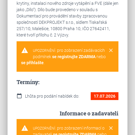
krytiny, instalaci nového zdroje vytápění a FVE (dále jen
jako „Dílo“). Dílo bude provedeno v souladu s
Dokumentací pro provádění stavby zpracovanou
společností DEKPROJEKT s.r.o., sídlem Tiskařská
257/10, Malešice, 10800 Praha 10, IČO 27642411,
které tvoří přílohu č. 2 Výzvy.
warning
clear
pro zobrazení zadávacích
UPOZORNĚNÍ:
podmínek
se registrujte ZDARMA
nebo
se přihlašte
.
Termíny:
calendar_today
Lhůta pro podání nabídek do:
17.07.2026
Informace o zadavateli
warning
clear
pro zobrazení informací o
UPOZORNĚNÍ:
zadavateli
se registrujte ZDARMA
nebo