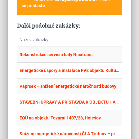
se přihlašte
.
Další podobné zakázky:
Název zakázky
place
Hla
Rekonstrukce servisní haly Nicotrans
place
Cel
Energetické úspory a instalace FVE objektu Kulturního domu Šumvald, č.p. 22
place
Cel
Paprsek – snížení energetické náročnosti budovy
place
Hla
STAVEBNÍ ÚPRAVY A PŘÍSTAVBA K OBJEKTU HAJNICE č.p. 3
place
Cel
EOÚ na objektu Tovární 1407/28, Holešov
place
Cel
Snížení energetické náročnosti ČLA Trutnov – pracoviště Svoboda n. Úpou (garáže) – stavební práce