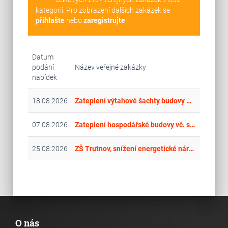
2137
kategorii. Pro zobrazení dalších zakázek se
přihlašte
nebo
zaregistrujte
.
Datum
podání
Název veřejné zakázky
nabídek
18.08.2026
Zateplení výtahové šachty budovy &quot;A&quot; DZR Kamenická
07.08.2026
Zateplení hospodářské budovy vč. střechy - Mateřská škola Kolín II, Bezručova 801, Kolín
25.08.2026
ZŠ Trutnov, snížení energetické náročnosti budov - objekt ZŠ R. Frimla
O nás