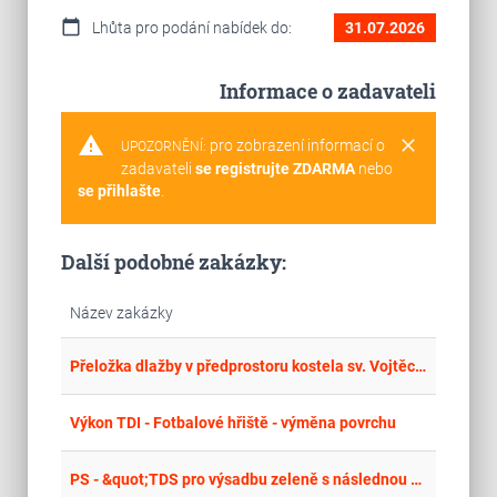
calendar_today
Lhůta pro podání nabídek do:
31.07.2026
Informace o zadavateli
warning
clear
pro zobrazení informací o
UPOZORNĚNÍ:
zadavateli
se registrujte ZDARMA
nebo
se přihlašte
.
Další podobné zakázky:
Název zakázky
place
Cel
Přeložka dlažby v předprostoru kostela sv. Vojtěcha – inženýrská činnost TDS II.
place
Cel
Výkon TDI - Fotbalové hřiště - výměna povrchu
place
Cel
PS - &quot;TDS pro výsadbu zeleně s následnou péčí v k.ú. Fleky/2&quot;