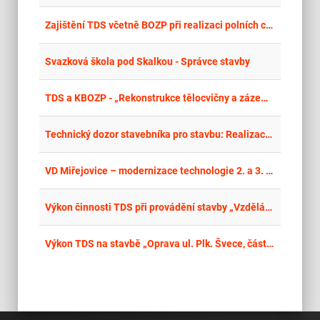
place
Cel
Zajištění TDS včetně BOZP při realizaci polních cest v k. ú. Chotýšany
place
Stř
Svazková škola pod Skalkou - Správce stavby
place
Cel
TDS a KBOZP - „Rekonstrukce tělocvičny a zázemí v ZŠ U Lesa
place
Cel
Technický dozor stavebníka pro stavbu: Realizace PSZ Horní Újezd – I. etapa
place
Cel
VD Miřejovice – modernizace technologie 2. a 3. jezového pole – doplnění týmu Správce stavby-odborník na technologickou část
place
Cel
Výkon činnosti TDS při provádění stavby „Vzdělávací centrum Podmitrov - renovace budovy a areálu“ a „Vzdělávací centrum Podmitrov - renovace budovy a areálu – zdroj tepla a chladu
place
Cel
Výkon TDS na stavbě „Oprava ul. Plk. Švece, části ul. Mánesova