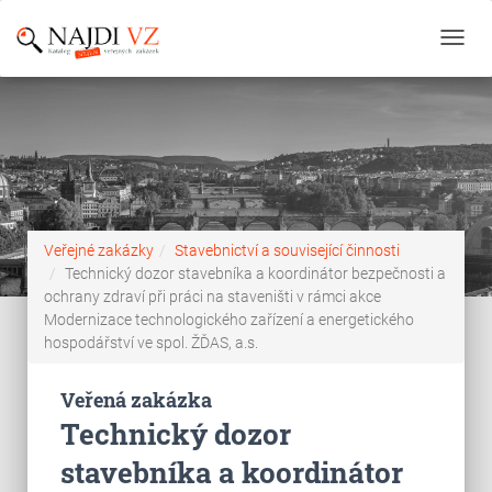
Toggl
navig
Veřejné zakázky
Stavebnictví a související činnosti
Technický dozor stavebníka a koordinátor bezpečnosti a
ochrany zdraví při práci na staveništi v rámci akce
Modernizace technologického zařízení a energetického
hospodářství ve spol. ŽĎAS, a.s.
Veřená zakázka
Technický dozor
stavebníka a koordinátor