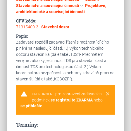
Stavebnictví a související činnosti
->
Projektové,
architektonické a související činnosti
CPV kódy:
71315400-3 -
Stavební dozor
Popis:
Zadavatel rozdělil zadávací řízení s možností dílčího
plnění na následující části: 1.) Výkon technického
dozoru stavebníka (dále také „TDS“)- Předmětem
veřejné zakázky je činnost TDS pro stavební část a
činnost TDS pro technologickou část. 2.) Výkon
koordinátora bezpečnosti a ochrany zdraví při práci na
staveništi (dále také „KOBOZP“).
warning
clear
pro zobrazení zadávacích
UPOZORNĚNÍ:
podmínek
se registrujte ZDARMA
nebo
se přihlašte
.
Termíny: