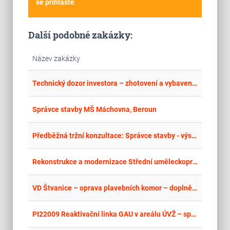
se přihlašte
.
Další podobné zakázky:
Název zakázky
place
Jih
Technický dozor investora – zhotovení a vybavení staveb objektů bezpečnosti mezinárodního veřejného letiště Brno – Tuřany a dodávky technologií mezinárodního veřejného letiště Brno – Tuřany III
place
Cel
Správce stavby MŠ Máchovna, Beroun
place
Cel
Předběžná tržní konzultace: Správce stavby - výstavba lanové dráhy na Ještěd formou design and build
place
Cel
Rekonstrukce a modernizace Střední uměleckoprůmyslové školy keramické a sklářské Karlovy Vary – TDS, koordinátor BOZP a související činnosti
place
Cel
VD Štvanice – oprava plavebních komor – doplnění týmu Správce stavby
place
Cel
PI22009 Reaktivační linka GAU v areálu ÚVŽ – správce stavby