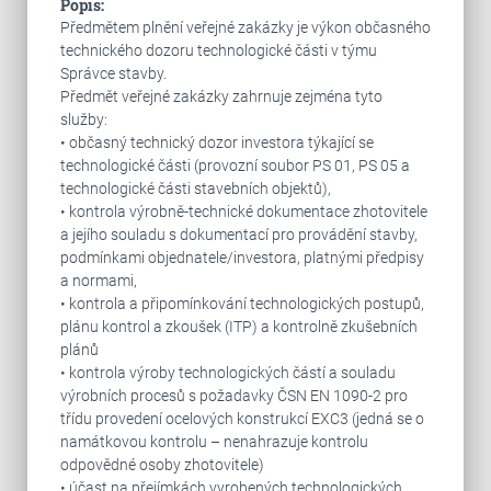
Popis:
Předmětem plnění veřejné zakázky je výkon občasného
technického dozoru technologické části v týmu
Správce stavby.
Předmět veřejné zakázky zahrnuje zejména tyto
služby:
• občasný technický dozor investora týkající se
technologické části (provozní soubor PS 01, PS 05 a
technologické části stavebních objektů),
• kontrola výrobně-technické dokumentace zhotovitele
a jejího souladu s dokumentací pro provádění stavby,
podmínkami objednatele/investora, platnými předpisy
a normami,
• kontrola a připomínkování technologických postupů,
plánu kontrol a zkoušek (ITP) a kontrolně zkušebních
plánů
• kontrola výroby technologických částí a souladu
výrobních procesů s požadavky ČSN EN 1090-2 pro
třídu provedení ocelových konstrukcí EXC3 (jedná se o
namátkovou kontrolu – nenahrazuje kontrolu
odpovědné osoby zhotovitele)
• účast na přejímkách vyrobených technologických