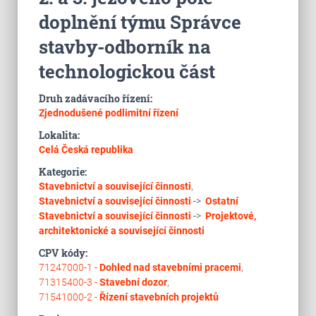
doplnění týmu Správce
stavby-odborník na
technologickou část
Druh zadávacího řízení:
Zjednodušené podlimitní řízení
Lokalita:
Celá Česká republika
Kategorie:
Stavebnictví a související činnosti
,
Stavebnictví a související činnosti
->
Ostatní
Stavebnictví a související činnosti
->
Projektové,
architektonické a související činnosti
CPV kódy:
71247000-1 -
Dohled nad stavebními pracemi
,
71315400-3 -
Stavební dozor
,
71541000-2 -
Řízení stavebních projektů