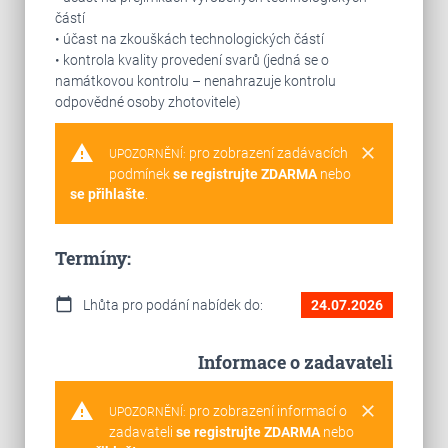
částí
• účast na zkouškách technologických částí
• kontrola kvality provedení svarů (jedná se o
namátkovou kontrolu – nenahrazuje kontrolu
odpovědné osoby zhotovitele)
warning
clear
pro zobrazení zadávacích
UPOZORNĚNÍ:
podmínek
se registrujte ZDARMA
nebo
se přihlašte
.
Termíny:
calendar_today
Lhůta pro podání nabídek do:
24.07.2026
Informace o zadavateli
warning
clear
pro zobrazení informací o
UPOZORNĚNÍ:
zadavateli
se registrujte ZDARMA
nebo