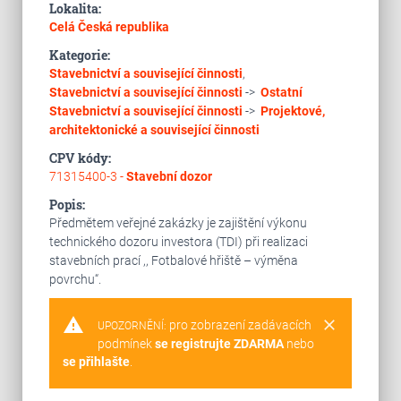
Lokalita:
Celá Česká republika
Kategorie:
Stavebnictví a související činnosti
,
Stavebnictví a související činnosti
->
Ostatní
Stavebnictví a související činnosti
->
Projektové,
architektonické a související činnosti
CPV kódy:
71315400-3 -
Stavební dozor
Popis:
Předmětem veřejné zakázky je zajištění výkonu
technického dozoru investora (TDI) při realizaci
stavebních prací ,, Fotbalové hřiště – výměna
povrchu“.
warning
clear
pro zobrazení zadávacích
UPOZORNĚNÍ:
podmínek
se registrujte ZDARMA
nebo
se přihlašte
.