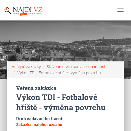
Toggl
navig
Veřejné zakázky
Stavebnictví a související činnosti
Výkon TDI - Fotbalové hřiště - výměna povrchu
Veřená zakázka
Výkon TDI - Fotbalové
hřiště - výměna povrchu
Druh zadávacího řízení:
Zakázka malého rozsahu