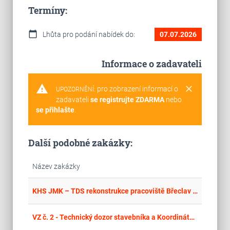
Termíny:
calendar_today
Lhůta pro podání nabídek do:
07.07.2026
Informace o zadavateli
warning
clear
pro zobrazení informací o
UPOZORNĚNÍ:
zadavateli
se registrujte ZDARMA
nebo
se přihlašte
.
Další podobné zakázky:
Název zakázky
place
Cel
KHS JMK – TDS rekonstrukce pracoviště Břeclav 664
place
Cel
VZ č. 2 - Technický dozor stavebníka a Koordinátora BOZP pro projekt Obnova místních komunikací po povodni ve Městě Albrechticích - I. etapa - část 3