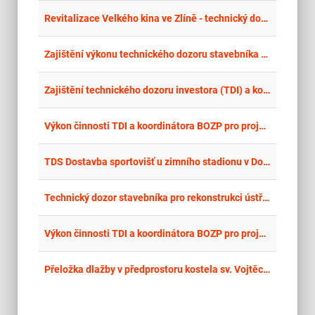
place
Cel
Revitalizace Velkého kina ve Zlíně - technický dozor stavebníka a koordinátor BOZP
place
Cel
Zajištění výkonu technického dozoru stavebníka při realizaci stavby „Revitalizace sportovního areálu ve Vítějevsi – sportovní plochy, přístavba zázemí, inženýrské sítě a areálové úpravy
place
Cel
Zajištění technického dozoru investora (TDI) a koordinátora bezpečnosti práce (BOZP) u stavby „Demolice objektu bývalé restaurace Střelnice
place
Cel
Výkon činnosti TDI a koordinátora BOZP pro projekt: „Energetická opatření v objektu ZŠ a MŠ Libá
place
Cel
TDS Dostavba sportovišť u zimního stadionu v Domažlicích - Dětské hřiště
place
Cel
Technický dozor stavebníka pro rekonstrukci ústřední knihovny 1., 3. a 4. NP v areálu VŠB-TUO
place
Cel
Výkon činnosti TDI a koordinátora BOZP pro projekt: „Energetická opatření v objektu ZŠ a MŠ Libá“
place
Cel
Přeložka dlažby v předprostoru kostela sv. Vojtěcha – inženýrská činnost TDS II.