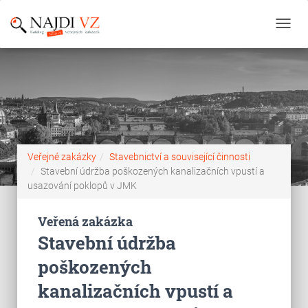
Toggl
navig
Veřejné zakázky
Stavebnictví a související činnosti
Stavební údržba poškozených kanalizačních vpustí a
usazování poklopů v JMK
Veřená zakázka
Stavební údržba
poškozených
kanalizačních vpustí a