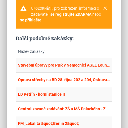
warning
clear
pro zobrazení informací o
UPOZORNĚNÍ:
zadavateli
se registrujte ZDARMA
nebo
se přihlašte
.
Další podobné zakázky:
Název zakázky
place
Cel
Stavební úpravy pro PBŘ v Nemocnici AGEL Louny a.s.
place
Cel
Oprava střechy na BD 28. října 202 a 204, Ostrava – Mariánské Hory
place
Cel
LD Petřín - horní stanice II
place
Cel
Centralizované zadávání: ZŠ a MŠ Palackého - ZŠ Čechovice výdejna stravy
place
Cel
FM_Lokalita &quot;Berlín 2&quot;