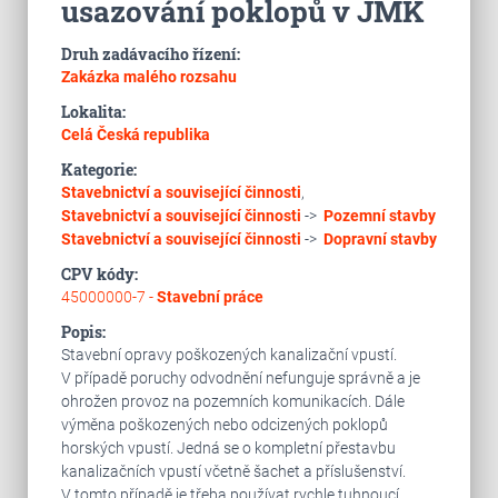
usazování poklopů v JMK
Druh zadávacího řízení:
Zakázka malého rozsahu
Lokalita:
Celá Česká republika
Kategorie:
Stavebnictví a související činnosti
,
Stavebnictví a související činnosti
->
Pozemní stavby
Stavebnictví a související činnosti
->
Dopravní stavby
CPV kódy:
45000000-7 -
Stavební práce
Popis:
Stavební opravy poškozených kanalizační vpustí.
V případě poruchy odvodnění nefunguje správně a je
ohrožen provoz na pozemních komunikacích. Dále
výměna poškozených nebo odcizených poklopů
horských vpustí. Jedná se o kompletní přestavbu
kanalizačních vpustí včetně šachet a příslušenství.
V tomto případě je třeba používat rychle tuhnoucí