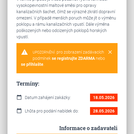
vysokopevnostní maltové směsi pro opravy
kanalizačních šachet, čímž se výrazně zkrátí dopravní
omezení. V případě menších poruch může jít o výměnu
poklopu a rámu kanalizačních vpustí. Dále výměna
poškozených nebo odcizených poklopů horských
vpustí.
warning
clear
pro zobrazení zadávacích
UPOZORNĚNÍ:
podmínek
se registrujte ZDARMA
nebo
se přihlašte
.
Termíny:
calendar_today
Datum zahájení zakázky:
18.05.2026
calendar_today
Lhůta pro podání nabídek do:
28.05.2026
Informace o zadavateli