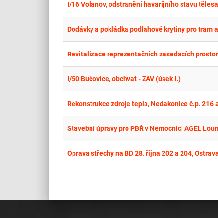
I/16 Volanov, odstranění havarijního stavu těle
Dodávky a pokládka podlahové krytiny pro tram a
Revitalizace reprezentačních zasedacích prostor
I/50 Bučovice, obchvat - ZAV (úsek I.)
Rekonstrukce zdroje tepla, Nedakonice č.p. 216 
Stavební úpravy pro PBŘ v Nemocnici AGEL Louny
Oprava střechy na BD 28. října 202 a 204, Ostra