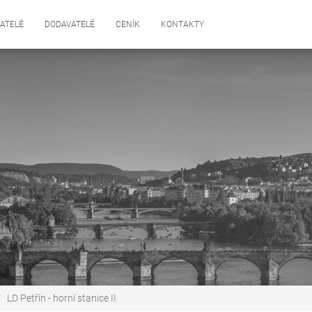
ATELÉ
DODAVATELÉ
CENÍK
KONTAKTY
LD Petřín - horní stanice II