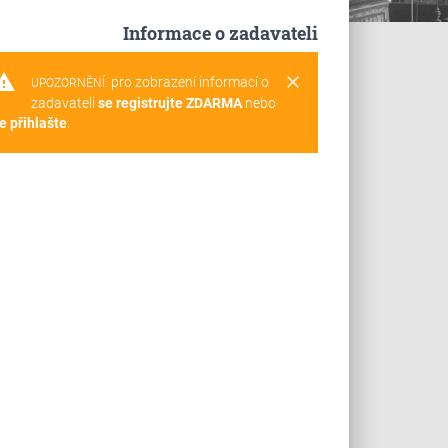
Informace o zadavateli
rning
clear
pro zobrazení informací o
UPOZORNĚNÍ:
zadavateli
se registrujte ZDARMA
nebo
e přihlašte
.