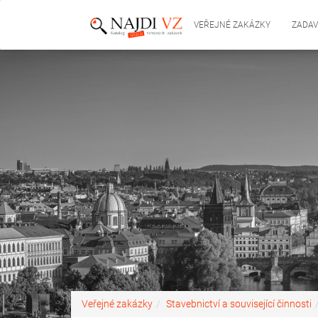
VEŘEJNÉ ZAKÁZKY
ZADAV
Veřejné zakázky
Stavebnictví a související činnosti