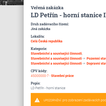
Veřená zakázka
LD Petřín - horní stanice I
Druh zadávacího řízení:
Jiná zakázka
Lokalita:
Celá Česká republika
Kategorie:
Stavebnictví a související činnosti
,
Stavebnictví a související činnosti
->
Pozemní sta
Stavebnictví a související činnosti
->
Dopravní sta
CPV kódy:
45000000-7 -
Stavební práce
Popis:
LD Petřín - horní stanice
warning
pro zobrazení zadávacích po
UPOZORNĚNÍ: