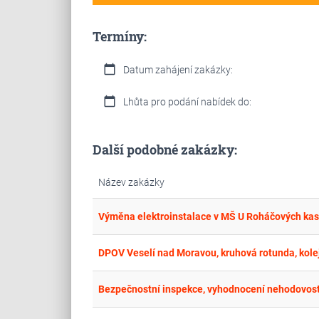
Termíny:
calendar_today
Datum zahájení zakázky:
calendar_today
Lhůta pro podání nabídek do:
Další podobné zakázky:
Název zakázky
Výměna elektroinstalace v MŠ U Roháčových ka
DPOV Veselí nad Moravou, kruhová rotunda, kolej
Bezpečnostní inspekce, vyhodnocení nehodovosti a