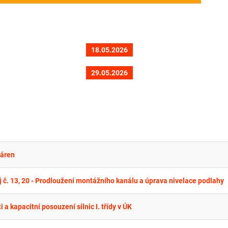
18.05.2026
29.05.2026
sáren
 č. 13, 20 - Prodloužení montážního kanálu a úprava nivelace podlahy
 kapacitní posouzení silnic I. třídy v ÚK