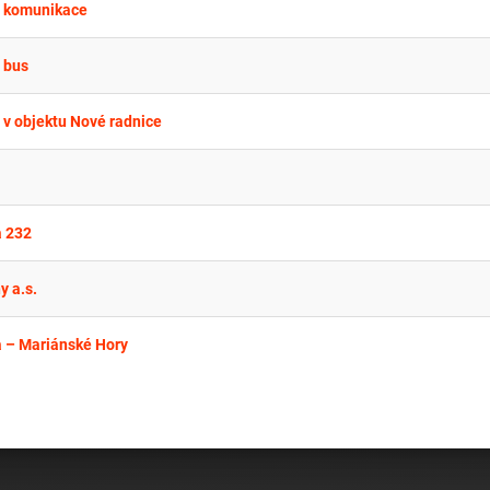
sa komunikace
 bus
 v objektu Nové radnice
a 232
 a.s.
va – Mariánské Hory