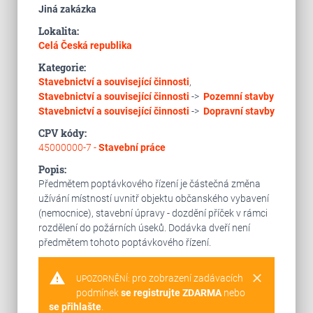
Jiná zakázka
Lokalita:
Celá Česká republika
Kategorie:
Stavebnictví a související činnosti
,
Stavebnictví a související činnosti
->
Pozemní stavby
Stavebnictví a související činnosti
->
Dopravní stavby
CPV kódy:
45000000-7 -
Stavební práce
Popis:
Předmětem poptávkového řízení je částečná změna
užívání místností uvnitř objektu občanského vybavení
(nemocnice), stavební úpravy - dozdění příček v rámci
rozdělení do požárních úseků. Dodávka dveří není
předmětem tohoto poptávkového řízení.
warning
clear
pro zobrazení zadávacích
UPOZORNĚNÍ:
podmínek
se registrujte ZDARMA
nebo
se přihlašte
.