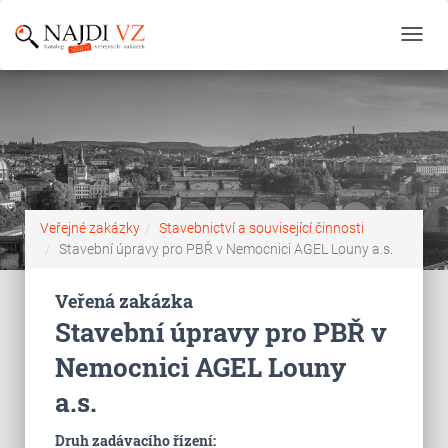
Toggl
navig
Veřejné zakázky
Stavebnictví a související činnosti
Stavební úpravy pro PBŘ v Nemocnici AGEL Louny a.s.
Veřená zakázka
Stavební úpravy pro PBŘ v
Nemocnici AGEL Louny
a.s.
Druh zadávacího řízení: