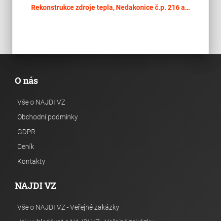
place
Cel
Rekonstrukce zdroje tepla, Nedakonice č.p. 216 a 232
O nás
Vše o NAJDI VZ
Obchodní podmínky
GDPR
Ceník
Kontakty
NAJDI VZ
Vše o NAJDI VZ - Veřejné zakázky