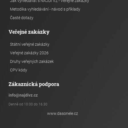
Jak vyhledávat s NAJDI VZ - Veřejné zakázky
Metodika vyhledávání - návod s příklady
Časté dotazy
Veřejné zakázky
Státní veřejné zakázky
Veřejné zakázky 2026
Druhy veřejných zakázek
CPV kódy
Zákaznická podpora
info
@
najdivz.cz
Denně od 10:00 do 16:30
www.dasonele.cz