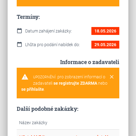
Termíny:
calendar_today
Datum zahájení zakázky:
18.05.2026
calendar_today
Lhůta pro podání nabídek do:
29.05.2026
Informace o zadavateli
warning
clear
pro zobrazení informací o
UPOZORNĚNÍ:
zadavateli
se registrujte ZDARMA
nebo
se přihlašte
.
Další podobné zakázky:
Název zakázky