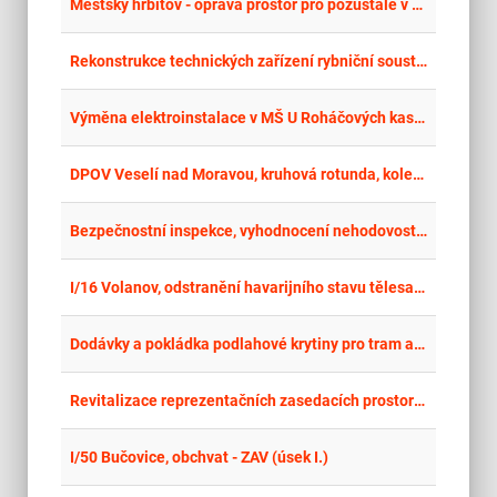
place
Cel
Městský hřbitov - oprava prostor pro pozůstalé v obřadní síni - 1. etapa
place
Cel
Rekonstrukce technických zařízení rybniční soustavy Čejetice, sádky - I. etapa
place
Cel
Výměna elektroinstalace v MŠ U Roháčových kasáren
place
Cel
DPOV Veselí nad Moravou, kruhová rotunda, kolej č. 13, 20 - Prodloužení montážního kanálu a úprava nivelace podlahy
place
Cel
Bezpečnostní inspekce, vyhodnocení nehodovosti a kapacitní posouzení silnic I. třídy v ÚK
place
Cel
I/16 Volanov, odstranění havarijního stavu tělesa komunikace
place
Cel
Dodávky a pokládka podlahové krytiny pro tram a bus
place
Cel
Revitalizace reprezentačních zasedacích prostor v objektu Nové radnice
place
Cel
I/50 Bučovice, obchvat - ZAV (úsek I.)