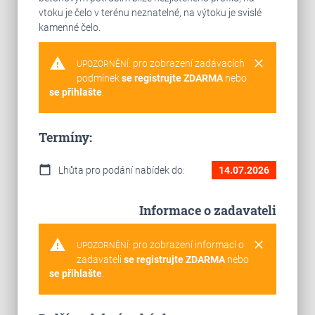
vtoku je čelo v terénu neznatelné, na výtoku je svislé
kamenné čelo.
warning
clear
pro zobrazení zadávacích
UPOZORNĚNÍ:
podmínek
se registrujte ZDARMA
nebo
se přihlašte
.
Termíny:
calendar_today
Lhůta pro podání nabídek do:
14.07.2026
Informace o zadavateli
warning
clear
pro zobrazení informací o
UPOZORNĚNÍ:
zadavateli
se registrujte ZDARMA
nebo
se přihlašte
.