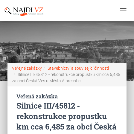
Toggl
navig
Veřejné zakázky
Stavebnictví a související činnosti
Silnice III/45812 - rekonstrukce propustku km cca 6,485
za obcí Česká Ves u Města Albrechtic
Veřená zakázka
Silnice III/45812 -
rekonstrukce propustku
km cca 6,485 za obcí Česká