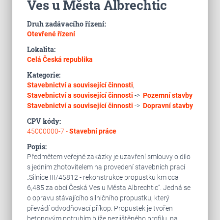
Ves u Města Albrechtic
Druh zadávacího řízení:
Otevřené řízení
Lokalita:
Celá Česká republika
Kategorie:
Stavebnictví a související činnosti
,
Stavebnictví a související činnosti
->
Pozemní stavby
Stavebnictví a související činnosti
->
Dopravní stavby
CPV kódy:
45000000-7 -
Stavební práce
Popis:
Předmětem veřejné zakázky je uzavření smlouvy o dílo
s jedním zhotovitelem na provedení stavebních prací
„Silnice III/45812 - rekonstrukce propustku km cca
6,485 za obcí Česká Ves u Města Albrechtic“. Jedná se
o opravu stávajícího silničního propustku, který
převádí odvodňovací příkop. Propustek je tvořen
betonovým potrubím blíže nezjištěného profilu, na