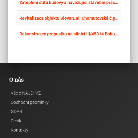
place
Cel
Zateplení štítu budovy a navazující stavební práce na ZŠ, ul. Pohankova v Brně-Líšni
place
Cel
Revitalizace objektu Slovan, ul. Chomutovská č.p. 1363, Kadaň – II.
place
Cel
Rekonstrukce propustku na silnici III/45814 Bohušov, km 18,376 za obcí Bohušov
O nás
Vše o NAJDI VZ
Obchodní podmínky
GDPR
Ceník
Kontakty