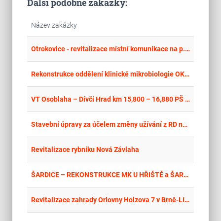
Další podobné zakázky:
Název zakázky
place
Cel
Otrokovice - revitalizace místní komunikace na p. č. 439/2 (za OD)
place
Cel
Rekonstrukce oddělení klinické mikrobiologie OKM
place
Cel
VT Osoblaha – Dívčí Hrad km 15,800 – 16,880 PŠ 2024, stavba č. 8914
place
Hla
Stavební úpravy za účelem změny užívání z RD na dětskou skupinu v obci Tuřany - Dokončení
place
Hla
Revitalizace rybníku Nová Závlaha
place
Hla
ŠARDICE – REKONSTRUKCE MK U HŘIŠTĚ a ŠARDICE – REKONSTRUKCE KOMUNIKACE V ULICI ZEMKOVA, TRASA 4
place
Cel
Revitalizace zahrady Orlovny Holzova 7 v Brně-Líšni