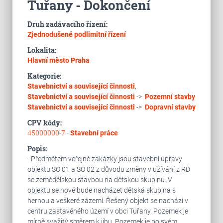
Tuřany - Dokončení
Druh zadávacího řízení:
Zjednodušené podlimitní řízení
Lokalita:
Hlavní město Praha
Kategorie:
Stavebnictví a související činnosti
,
Stavebnictví a související činnosti
->
Pozemní stavby
Stavebnictví a související činnosti
->
Dopravní stavby
CPV kódy:
45000000-7 -
Stavební práce
Popis:
- Předmětem veřejné zakázky jsou stavební úpravy
objektu SO 01 a SO 02 z důvodu změny v užívání z RD
se zemědělskou stavbou na dětskou skupinu. V
objektu se nově bude nacházet dětská skupina s
hernou a veškeré zázemí. Řešený objekt se nachází v
centru zastavěného území v obci Tuřany. Pozemek je
mírně svažitý směrem k jihu. Pozemek je po svém