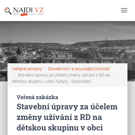
Toggl
navig
Veřejné zakázky
Stavebnictví a související činnosti
Stavební úpravy za účelem změny užívání z RD na
dětskou skupinu v obci Tuřany - Dokončení
Veřená zakázka
Stavební úpravy za účelem
změny užívání z RD na
dětskou skupinu v obci