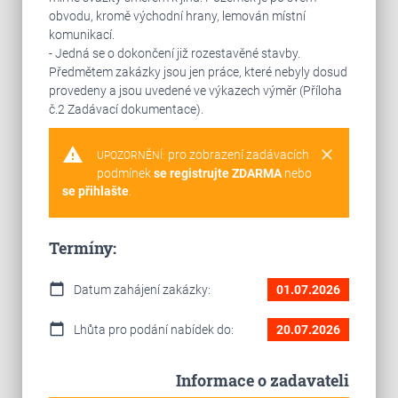
obvodu, kromě východní hrany, lemován místní
komunikací.
- Jedná se o dokončení již rozestavěné stavby.
Předmětem zakázky jsou jen práce, které nebyly dosud
provedeny a jsou uvedené ve výkazech výměr (Příloha
č.2 Zadávací dokumentace).
warning
clear
pro zobrazení zadávacích
UPOZORNĚNÍ:
podmínek
se registrujte ZDARMA
nebo
se přihlašte
.
Termíny:
calendar_today
Datum zahájení zakázky:
01.07.2026
calendar_today
Lhůta pro podání nabídek do:
20.07.2026
Informace o zadavateli