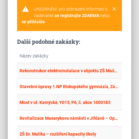
warning
clear
pro zobrazení informací o
UPOZORNĚNÍ:
zadavateli
se registrujte ZDARMA
nebo
se přihlašte
.
Další podobné zakázky:
Název zakázky
place
Jih
Rekonstrukce elektroinstalace v objektu ZŠ Mašovice
place
Cel
Stavební úpravy 1.NP Biskupského gymnázia, Základní školy a Mateřské školy Bohosudov, Koněvova 100, Krupka
place
Cel
Most v ul. Kamýcká, Y015, P6, č. akce 1000183
place
Cel
Revitalizace Masarykova náměstí v Jihlavě – Opatření v souvislosti s adaptací na změnu klimatu v centru města Jihlavy
place
Cel
ZŠ Dr. Malíka – rozšíření kapacity školy