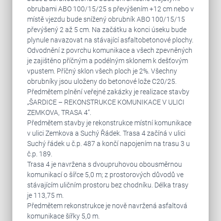
obrubami ABO 100/15/25 s převýšením +12 cm nebo v
místě vjezdu bude snížený obrubník ABO 100/15/15
převýšený 2 až 5 cm. Na začátku a konci úseku bude
plynule navazovat na stávající asfaltobetonové plochy.
Odvodnění z povrchu komunikace a všech zpevněných
je zajištěno příčným a podélným sklonem k dešťovým
vpustem. Příčný sklon všech ploch je 2%. Všechny
obrubníky jsou uloženy do betonové lože C20/25.
Předmětem plnění veřejné zakázky je realizace stavby
„ŠARDICE – REKONSTRUKCE KOMUNIKACE V ULICI
ZEMKOVA, TRASA 4“.
Předmětem stavby je rekonstrukce místní komunikace
v ulici Zemkova a Suchý Řádek. Trasa 4 začíná v ulici
Suchý řádek u č.p. 487 a končí napojením na trasu 3 u
č.p. 189.
Trasa 4 je navržena s dvoupruhovou obousměrnou
komunikací o šířce 5,0 m; z prostorových důvodů ve
stávajícím uličním prostoru bez chodníku. Délka trasy
je 113,75 m.
Předmětem rekonstrukce je nově navržená asfaltová
komunikace šířky 5,0 m.