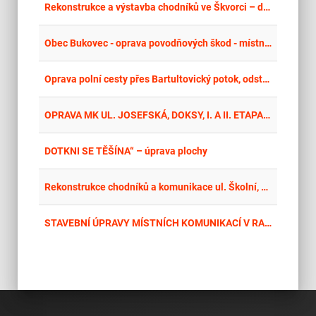
place
Hla
Rekonstrukce a výstavba chodníků ve Škvorci – další etapa
place
Mor
Obec Bukovec - oprava povodňových škod - místních komunikací
place
Mor
Oprava polní cesty přes Bartultovický potok, odstranění povodňových škod
place
Cel
OPRAVA MK UL. JOSEFSKÁ, DOKSY, I. A II. ETAPA - PODKLADNÍ VRSTVY + KOMUNIKACE
place
Cel
DOTKNI SE TĚŠÍNA“ – úprava plochy
place
Zlí
Rekonstrukce chodníků a komunikace ul. Školní, Rožnov pod Radhoštěm - opakované vyhlášení
place
Mor
STAVEBNÍ ÚPRAVY MÍSTNÍCH KOMUNIKACÍ V RAŠKOVICÍCH