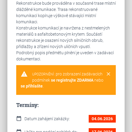
Rekonstrukce bude prováděna v současné trase místní
dlážděné komunikace. Trasa rekonstruované
komunikací kopíruje výškově stávající místní
komunikaci.
Konstrukce komunikací je navržena z nestmelených
materiálů s asfaltobetonovým krytem. Součástí
rekonstrukce je osazení nových silničních obrub,
přídlažby a zřízení nových uličních vpustí.
Podrobný popis předmětu plnění je uveden v zadávací
dokumentaci.
warning
clear
pro zobrazení zadávacích
UPOZORNĚNÍ:
podmínek
se registrujte ZDARMA
nebo
se přihlašte
.
Termíny:
calendar_today
Datum zahájení zakázky:
04.06.2026
calendar_today
Lhůta pro podání nabídek do:
17.06.2026