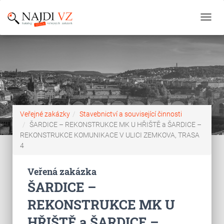
Toggl
navig
Veřejné zakázky
Stavebnictví a související činnosti
ŠARDICE – REKONSTRUKCE MK U HŘIŠTĚ a ŠARDICE –
REKONSTRUKCE KOMUNIKACE V ULICI ZEMKOVA, TRASA
4
Veřená zakázka
ŠARDICE –
REKONSTRUKCE MK U
HŘIŠTĚ a ŠARDICE –