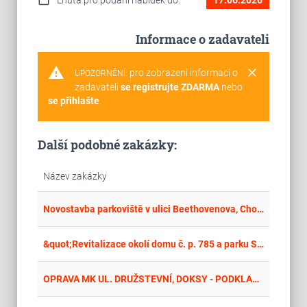
Informace o zadavateli
warning
clear
pro zobrazení informací o
UPOZORNĚNÍ:
zadavateli
se registrujte ZDARMA
nebo
se přihlašte
.
Další podobné zakázky:
Název zakázky
place
Cel
Novostavba parkoviště v ulici Beethovenova, Chomutov
place
Hla
&quot;Revitalizace okolí domu č. p. 785 a parku Smíření II v Hostinném“ – stavba a vegetační úpravy
place
Cel
OPRAVA MK UL. DRUŽSTEVNÍ, DOKSY - PODKLADNÍ VRSTVY + CHODNÍK