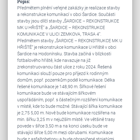
Popis:
Předmětem plnění veřejné zakázky je realizace stavby
a rekonstrukce komunikací v obci Šardice. Součásti
stavby jsou dílčí stavby „ŠARDICE – REKONSTRUKCE
MK U HŘIŠTĚ“ a „ŠARDICE – REKONSTRUKCE
KOMUNIKACE V ULICI ZEMKOVA, TRASA 4“.
Předmětem stavby „ŠARDICE – REKONSTRUKCE MK U
HŘIŠTĚ“ je rekonstrukce komunikace U Hřiště v obci
Šardice na Hodonínsku. Stavba začíná v blízkosti
fotbalového hřiště, kde navazuje na již
zrekonstruovanou část ulice z roku 2024. Řešená
komunikaci slouží pouze pro příjezd k rodinným
domům, popř. pozemkům podél komunikace. Délka
řešené komunikace je 148,90 m. Šířkové řešení
komunikace bude ve stávajícím šířkovém
uspořádáním, popř. s částečným rozšíření komunikace
v místě, kde to bude možné. Stávající šířka komunikace
je 2,75 5,00 m. Nově bude komunikace rozšířena na
min. šířku 3,25 m v nejužším místě. Ve většině trasy
povede v šířce 3,50 m a na konci úseku bude ve
stávající šířce 5,00 m mezi obrubami. Komunikace
bude z asfaltobetonu a bude ohraničené stojatými