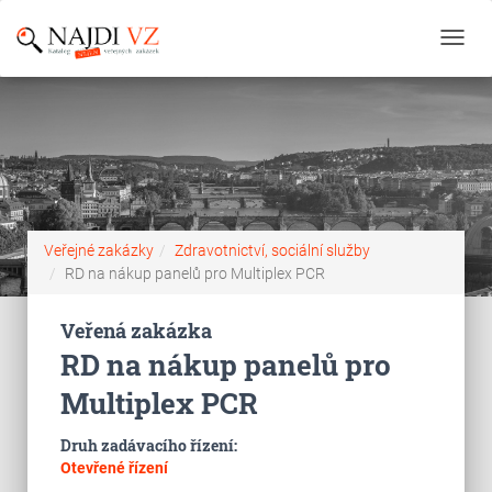
Toggl
navig
Veřejné zakázky
Zdravotnictví, sociální služby
RD na nákup panelů pro Multiplex PCR
Veřená zakázka
RD na nákup panelů pro
Multiplex PCR
Druh zadávacího řízení:
Otevřené řízení