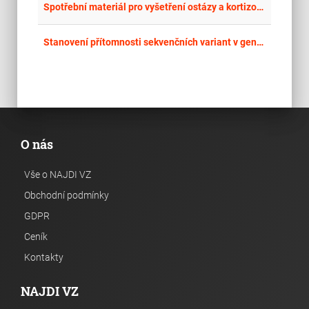
place
Cel
Spotřební materiál pro vyšetření ostázy a kortizolu v moči a séru včetně výpůjčky analyzátoru znovuvyhlášení
place
Cel
Stanovení přítomnosti sekvenčních variant v genech F2, F5 a MTHFR s výpůjčkou analyzátoru II.
O nás
Vše o NAJDI VZ
Obchodní podmínky
GDPR
Ceník
Kontakty
NAJDI VZ