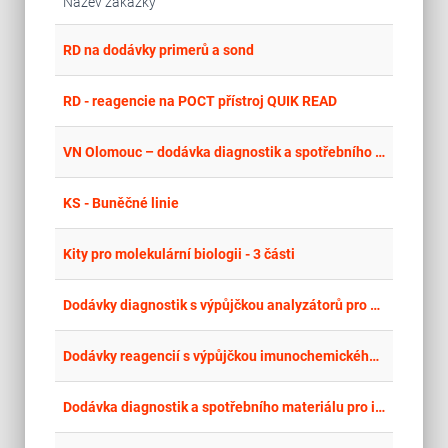
Název zakázky
place
Cel
RD na dodávky primerů a sond
place
Cel
RD - reagencie na POCT přístroj QUIK READ
place
Cel
VN Olomouc – dodávka diagnostik a spotřebního materiálu pro hematologický systém včetně dodávky analyzátoru
place
Cel
KS - Buněčné linie
place
Cel
Kity pro molekulární biologii - 3 části
place
Zlí
Dodávky diagnostik s výpůjčkou analyzátorů pro chemickou a mikroskopickou analýzu moči
place
Zlí
Dodávky reagencií s výpůjčkou imunochemického analyzátoru pro průkaz infekčních markerů
place
Cel
Dodávka diagnostik a spotřebního materiálu pro imunohematologii LHKB včetně bezplatné výpůjčky plně automatizovaného imunohematologického analyzátoru