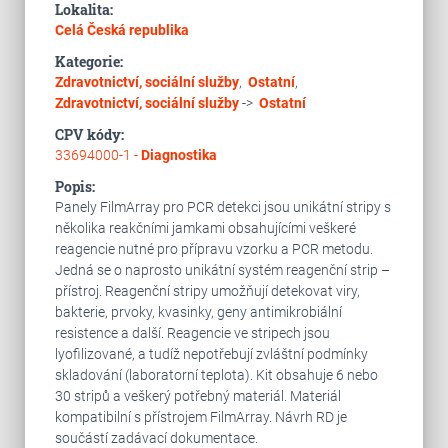
Lokalita:
Celá Česká republika
Kategorie:
Zdravotnictví, sociální služby
,
Ostatní
,
Zdravotnictví, sociální služby
->
Ostatní
CPV kódy:
33694000-1 -
Diagnostika
Popis:
Panely FilmArray pro PCR detekci jsou unikátní stripy s
několika reakčními jamkami obsahujícími veškeré
reagencie nutné pro přípravu vzorku a PCR metodu.
Jedná se o naprosto unikátní systém reagenční strip –
přístroj. Reagenční stripy umožňují detekovat viry,
bakterie, prvoky, kvasinky, geny antimikrobiální
resistence a další. Reagencie ve stripech jsou
lyofilizované, a tudíž nepotřebují zvláštní podmínky
skladování (laboratorní teplota). Kit obsahuje 6 nebo
30 stripů a veškerý potřebný materiál. Materiál
kompatibilní s přístrojem FilmArray. Návrh RD je
součástí zadávací dokumentace.