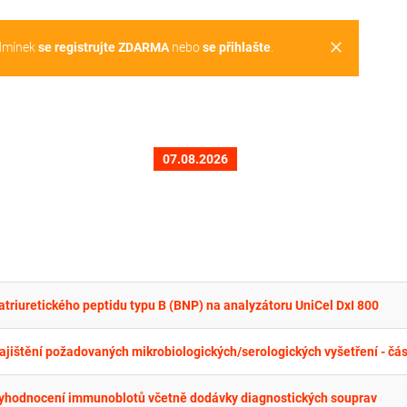
clear
dmínek
se registrujte ZDARMA
nebo
se přihlašte
.
07.08.2026
triuretického peptidu typu B (BNP) na analyzátoru UniCel DxI 800
jištění požadovaných mikrobiologických/serologických vyšetření - část
 vyhodnocení immunoblotů včetně dodávky diagnostických souprav