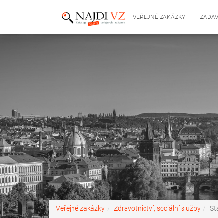
VEŘEJNÉ ZAKÁZKY
ZADAV
Veřejné zakázky
Zdravotnictví, sociální služby
St