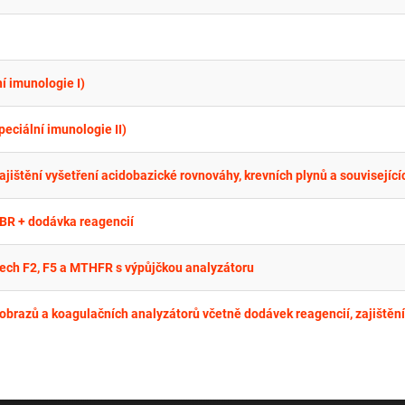
í imunologie I)
eciální imunologie II)
BR + dodávka reagencií
nech F2, F5 a MTHFR s výpůjčkou analyzátoru