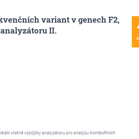
kvenčních variant v genech F2,
wa
nalyzátoru II.
s
álií včetně výpůjčky analyzátoru pro analýzu trombofilních