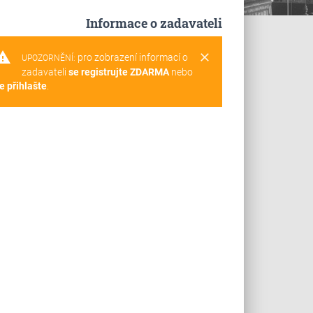
Informace o zadavateli
rning
clear
pro zobrazení informací o
UPOZORNĚNÍ:
zadavateli
se registrujte ZDARMA
nebo
e přihlašte
.