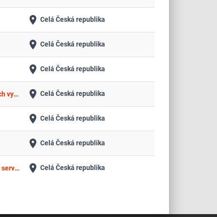
place
Celá Česká republika
place
Celá Česká republika
place
Celá Česká republika
place
Celá Česká republika
Výpůjčka analyzátorů a dodávka diagnostik pro zajištění vyšetření acidobazické rovnováhy, krevních plynů a souvisejících vyšetření z plné krve
place
Celá Česká republika
place
Celá Česká republika
place
Celá Česká republika
Výpůjčka hematologických analyzátorů krevních obrazů a koagulačních analyzátorů včetně dodávek reagencií, zajištění servisní podpory a middleware