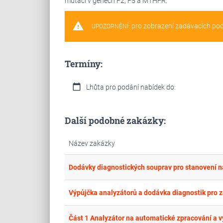
mutací v genech F2, F5 a MTHFR.
warning
pro zobrazení zadávacích po
UPOZORNĚNÍ:
Termíny:
calendar_today
Lhůta pro podání nabídek do:
Další podobné zakázky:
Název zakázky
Dodávky diagnostických souprav pro stanovení na
Výpůjčka analyzátorů a dodávka diagnostik pro za
Část 1 Analyzátor na automatické zpracování a