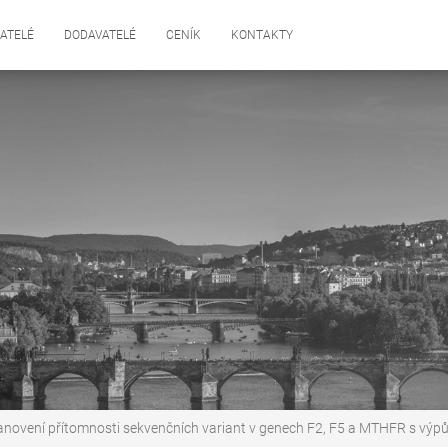
ATELÉ
DODAVATELÉ
CENÍK
KONTAKTY
anovení přítomnosti sekvenčních variant v genech F2, F5 a MTHFR s výpůj