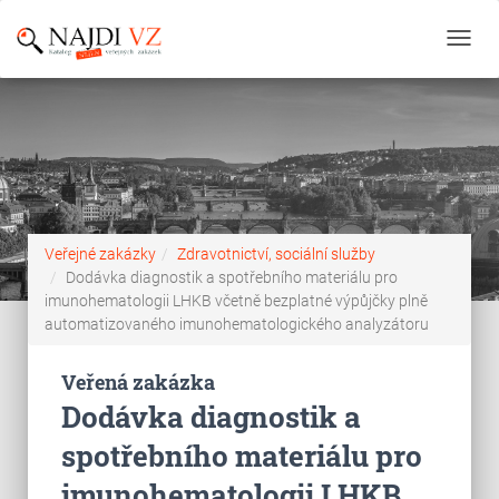
Toggl
navig
Veřejné zakázky
Zdravotnictví, sociální služby
Dodávka diagnostik a spotřebního materiálu pro
imunohematologii LHKB včetně bezplatné výpůjčky plně
automatizovaného imunohematologického analyzátoru
Veřená zakázka
Dodávka diagnostik a
spotřebního materiálu pro
imunohematologii LHKB