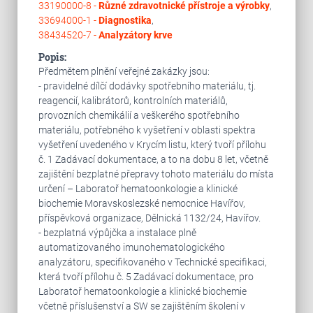
33190000-8 -
Různé zdravotnické přístroje a výrobky
,
33694000-1 -
Diagnostika
,
38434520-7 -
Analyzátory krve
Popis:
Předmětem plnění veřejné zakázky jsou:
- pravidelné dílčí dodávky spotřebního materiálu, tj.
reagencií, kalibrátorů, kontrolních materiálů,
provozních chemikálií a veškerého spotřebního
materiálu, potřebného k vyšetření v oblasti spektra
vyšetření uvedeného v Krycím listu, který tvoří přílohu
č. 1 Zadávací dokumentace, a to na dobu 8 let, včetně
zajištění bezplatné přepravy tohoto materiálu do místa
určení – Laboratoř hematoonkologie a klinické
biochemie Moravskoslezské nemocnice Havířov,
příspěvková organizace, Dělnická 1132/24, Havířov.
- bezplatná výpůjčka a instalace plně
automatizovaného imunohematologického
analyzátoru, specifikovaného v Technické specifikaci,
která tvoří přílohu č. 5 Zadávací dokumentace, pro
Laboratoř hematoonkologie a klinické biochemie
včetně příslušenství a SW se zajištěním školení v