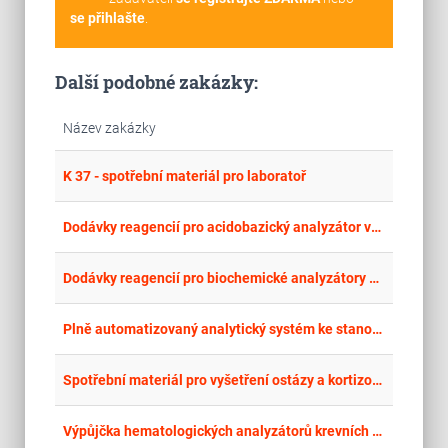
se přihlašte
.
Další podobné zakázky:
Název zakázky
place
Krá
K 37 - spotřební materiál pro laboratoř
place
Cel
Dodávky reagencií pro acidobazický analyzátor včetně bezplatné zápůjčky acidobazického analyzátoru
place
Cel
Dodávky reagencií pro biochemické analyzátory včetně bezplatné zápůjčky biochemických analyzátorů
place
Cel
Plně automatizovaný analytický systém ke stanovení koagulačních parametrů a trombin generačního testu
place
Cel
Spotřební materiál pro vyšetření ostázy a kortizolu v moči a séru včetně výpůjčky analyzátoru
place
Cel
Výpůjčka hematologických analyzátorů krevních obrazů a koagulačních analyzátorů včetně dodávek reagencií, zajištění servisní podpory a middleware