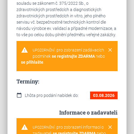
souladu se zákonem č. 375/2022 Sb., o
zdravotnických prostředcích a diagnostických
zdravotnických prostředcích in vitro, jeho plného
servisu vč. bezpečnostně technických kontrol dle
návodu výrobce ev. validací a případné modernizace, a
to vše po celou dobu plnění předmětu veřejné zakázky.
warning
clear
pro zobrazení zadávacích
UPOZORNĚNÍ:
podmínek
se registrujte ZDARMA
nebo
se přihlašte
.
Termíny:
calendar_today
Lhůta pro podání nabídek do:
03.08.2026
Informace o zadavateli
warning
clear
pro zobrazení informací o
UPOZORNĚNÍ:
zadavateli
se registrujte ZDARMA
nebo