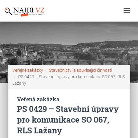
Toggl
navig
Veřejné zakázky
Stavebnictví a související činnosti
PS 0429 – Stavební úpravy pro komunikace SO 067, RLS
Lažany
Veřená zakázka
PS 0429 – Stavební úpravy
pro komunikace SO 067,
RLS Lažany