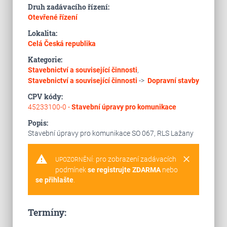
Druh zadávacího řízení:
Otevřené řízení
Lokalita:
Celá Česká republika
Kategorie:
Stavebnictví a související činnosti
,
Stavebnictví a související činnosti
->
Dopravní stavby
CPV kódy:
45233100-0 -
Stavební úpravy pro komunikace
Popis:
Stavební úpravy pro komunikace SO 067, RLS Lažany
warning
clear
pro zobrazení zadávacích
UPOZORNĚNÍ:
podmínek
se registrujte ZDARMA
nebo
se přihlašte
.
Termíny: