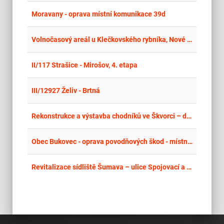
place
Hla
Moravany - oprava místní komunikace 39d
place
Cel
Volnočasový areál u Klečkovského rybníka, Nové Město na Moravě
place
Cel
II/117 Strašice - Mirošov, 4. etapa
place
Cel
III/12927 Želiv - Brtná
place
Hla
Rekonstrukce a výstavba chodníků ve Škvorci – další etapa
place
Mor
Obec Bukovec - oprava povodňových škod - místních komunikací
place
Cel
Revitalizace sídliště Šumava – ulice Spojovací a Březová