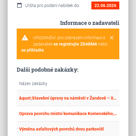
calendar_today
Lhůta pro podání nabídek do:
22.06.2026
Informace o zadavateli
warning
clear
pro zobrazení informací o
UPOZORNĚNÍ:
zadavateli
se registrujte ZDARMA
nebo
se přihlašte
.
Další podobné zakázky:
Název zakázky
place
Hla
&quot;Stavební úpravy na náměstí v Žandově – III. etapa – část B – DOKONČENÍ&quot;
place
Hla
Oprava povrchu místní komunikace Komenského, Suchdol nad Lužnicí
place
Hla
Výměna asfaltových povrchů dvou parkovišť