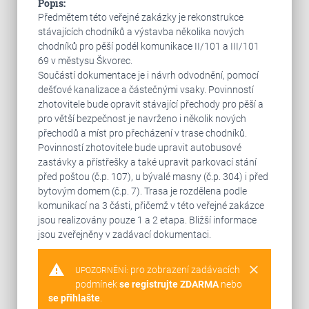
Popis:
Předmětem této veřejné zakázky je rekonstrukce
stávajících chodníků a výstavba několika nových
chodníků pro pěší podél komunikace II/101 a III/101
69 v městysu Škvorec.
Součástí dokumentace je i návrh odvodnění, pomocí
dešťové kanalizace a částečnými vsaky. Povinností
zhotovitele bude opravit stávající přechody pro pěší a
pro větší bezpečnost je navrženo i několik nových
přechodů a míst pro přecházení v trase chodníků.
Povinností zhotovitele bude upravit autobusové
zastávky a přístřešky a také upravit parkovací stání
před poštou (č.p. 107), u bývalé masny (č.p. 304) i před
bytovým domem (č.p. 7). Trasa je rozdělena podle
komunikací na 3 části, přičemž v této veřejné zakázce
jsou realizovány pouze 1 a 2 etapa. Bližší informace
jsou zveřejněny v zadávací dokumentaci.
warning
clear
pro zobrazení zadávacích
UPOZORNĚNÍ:
podmínek
se registrujte ZDARMA
nebo
se přihlašte
.