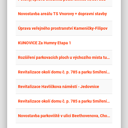
place
Cel
Novostavba areálu TS Vnorovy + dopravní stavby
place
Par
Úprava veřejného prostranství Kameničky-Filipov
place
Cel
KUNOVICE Za Humny Etapa 1
place
Mor
Rozšíření parkovacích ploch u výchozího místa turistické trasy v obci Raškovice
place
Hla
Revitalizace okolí domu č. p. 785 a parku Smíření II v Hostinném
place
Cel
Revitalizace Havlíčkova náměstí - Jedovnice
place
Hla
Revitalizace okolí domu č. p. 785 a parku Smíření II v Hostinném
place
Cel
Novostavba parkoviště v ulici Beethovenova, Chomutov