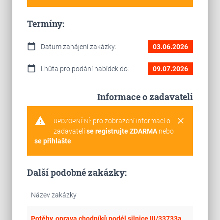
Termíny:
calendar_today
Datum zahájení zakázky:
03.06.2026
calendar_today
Lhůta pro podání nabídek do:
09.07.2026
Informace o zadavateli
warning
clear
pro zobrazení informací o
UPOZORNĚNÍ:
zadavateli
se registrujte ZDARMA
nebo
se přihlašte
.
Další podobné zakázky:
Název zakázky
place
Stř
Potěhy, oprava chodníků podél silnice III/33733a