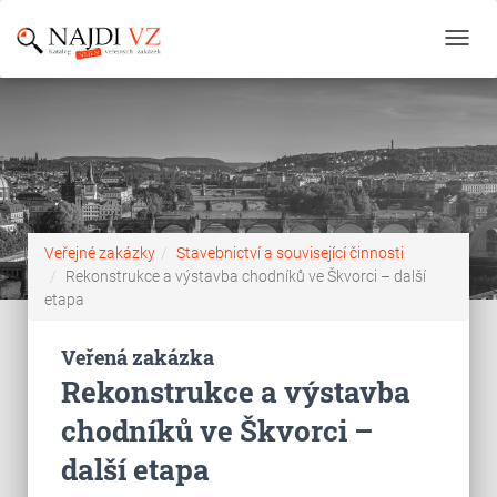
Toggl
navig
Veřejné zakázky
Stavebnictví a související činnosti
Rekonstrukce a výstavba chodníků ve Škvorci – další
etapa
Veřená zakázka
Rekonstrukce a výstavba
chodníků ve Škvorci –
další etapa