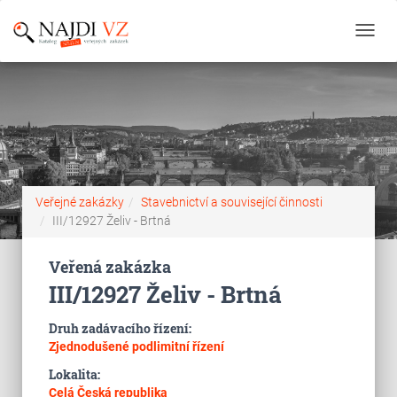
Toggl
navig
Veřejné zakázky
Stavebnictví a související činnosti
III/12927 Želiv - Brtná
Veřená zakázka
III/12927 Želiv - Brtná
Druh zadávacího řízení:
Zjednodušené podlimitní řízení
Lokalita:
Celá Česká republika