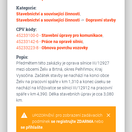
Kategorie:
Stavebnictví a související činnosti
,
Stavebnictví a související činnosti
->
Dopravní stavby
CPV kódy:
45233100-0 -
Stavební úpravy pro komunikace
,
45233142-6 -
Práce na opravě silnic
,
45233223-8 -
Obnova povrchu vozovky
Popis:
Předmětem této zakázky je oprava silnice III/12927
mezi obcemi Želiv a Brtná, okres Pelhřimov, Kraj
Vysočina. Začátek stavby se nachází na konci obce
Želiv na pracovní spáře v km 1,310 a konec úseku se
nachází na křižovatce se silnicí III/12912 na pracovní
spáře v km 4,390. Délka stavebních úprav je cca 3,080
km.
warning
clear
pro zobrazení zadávacích
UPOZORNĚNÍ:
podmínek
se registrujte ZDARMA
nebo
se přihlašte
.