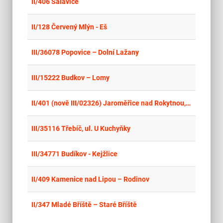
place
Cel
II/406 Salavice
place
Cel
II/128 Červený Mlýn - Eš
place
Cel
III/36078 Popovice – Dolní Lažany
place
Cel
III/15222 Budkov – Lomy
place
Cel
II/401 (nově III/02326) Jaroměřice nad Rokytnou, ul. Nábřežní - Boňov
place
Cel
III/35116 Třebíč, ul. U Kuchyňky
place
Cel
III/34771 Budíkov - Kejžlice
place
Cel
II/409 Kamenice nad Lipou – Rodinov
place
Cel
II/347 Mladé Bříště – Staré Bříště