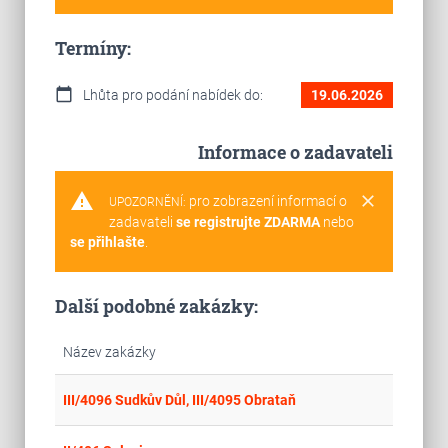
Termíny:
calendar_today
Lhůta pro podání nabídek do:
19.06.2026
Informace o zadavateli
warning
clear
pro zobrazení informací o
UPOZORNĚNÍ:
zadavateli
se registrujte ZDARMA
nebo
se přihlašte
.
Další podobné zakázky:
Název zakázky
place
Cel
III/4096 Sudkův Důl, III/4095 Obrataň