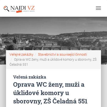
Toggl
navig
Veřejné zakázky
Stavebnictví a související činnosti
Oprava WC ženy, muži a úklidové komory u sborovny, ZŠ
Čeladná 551
Veřená zakázka
Oprava WC ženy, muži a
úklidové komory u
sborovny, ZŠ Čeladná 551