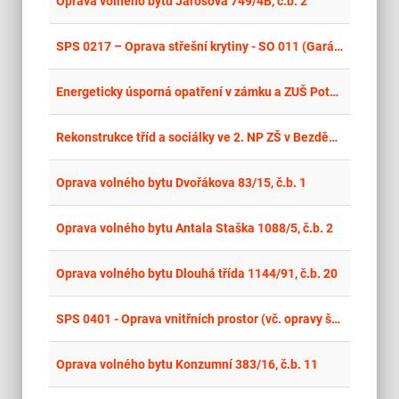
place
Oprava volného bytu Jarošova 749/4B, č.b. 2
place
Cel
SPS 0217 – Oprava střešní krytiny - SO 011 (Garáž kolové techniky, STK) kas. Klokoty Tábor
place
Cel
Energeticky úsporná opatření v zámku a ZUŠ Potštát
place
Cel
Rekonstrukce tříd a sociálky ve 2. NP ZŠ v Bezděkově
place
Cel
Oprava volného bytu Dvořákova 83/15, č.b. 1
place
Cel
Oprava volného bytu Antala Staška 1088/5, č.b. 2
place
Cel
Oprava volného bytu Dlouhá třída 1144/91, č.b. 20
place
Cel
SPS 0401 - Oprava vnitřních prostor (vč. opravy školící místnosti)
place
Cel
Oprava volného bytu Konzumní 383/16, č.b. 11