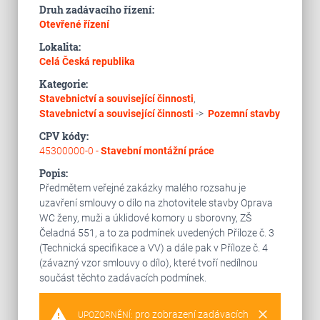
Druh zadávacího řízení:
Otevřené řízení
Lokalita:
Celá Česká republika
Kategorie:
Stavebnictví a související činnosti
,
Stavebnictví a související činnosti
->
Pozemní stavby
CPV kódy:
45300000-0 -
Stavební montážní práce
Popis:
Předmětem veřejné zakázky malého rozsahu je
uzavření smlouvy o dílo na zhotovitele stavby Oprava
WC ženy, muži a úklidové komory u sborovny, ZŠ
Čeladná 551, a to za podmínek uvedených Příloze č. 3
(Technická specifikace a VV) a dále pak v Příloze č. 4
(závazný vzor smlouvy o dílo), které tvoří nedílnou
součást těchto zadávacích podmínek.
warning
clear
pro zobrazení zadávacích
UPOZORNĚNÍ: