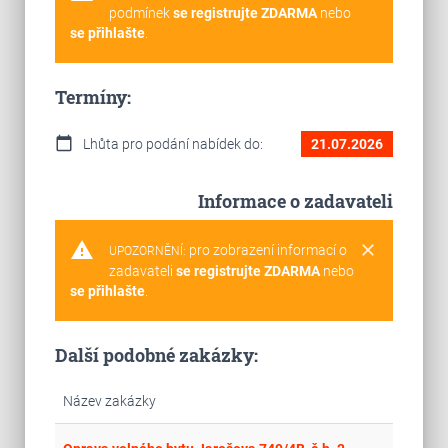
podmínek
se registrujte ZDARMA
nebo
se přihlašte
.
Termíny:
calendar_today
Lhůta pro podání nabídek do:
21.07.2026
Informace o zadavateli
warning
clear
pro zobrazení informací o
UPOZORNĚNÍ:
zadavateli
se registrujte ZDARMA
nebo
se přihlašte
.
Další podobné zakázky:
Název zakázky
Cel