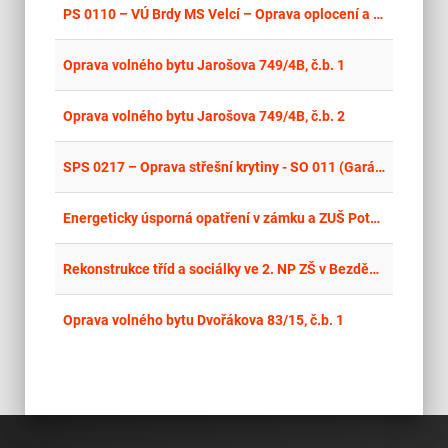
place
Cel
PS 0110 – VÚ Brdy MS Velcí – Oprava oplocení a skladové haly
place
Cel
Oprava volného bytu Jarošova 749/4B, č.b. 1
place
Cel
Oprava volného bytu Jarošova 749/4B, č.b. 2
place
Cel
SPS 0217 – Oprava střešní krytiny - SO 011 (Garáž kolové techniky, STK) kas. Klokoty Tábor
place
Cel
Energeticky úsporná opatření v zámku a ZUŠ Potštát
place
Cel
Rekonstrukce tříd a sociálky ve 2. NP ZŠ v Bezděkově
place
Cel
Oprava volného bytu Dvořákova 83/15, č.b. 1