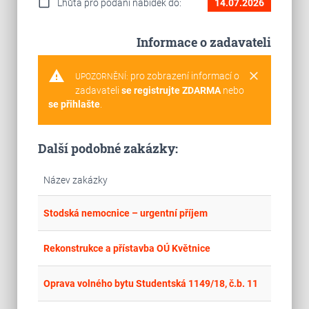
calendar_today
Lhůta pro podání nabídek do:
14.07.2026
Informace o zadavateli
warning
clear
pro zobrazení informací o
UPOZORNĚNÍ:
zadavateli
se registrujte ZDARMA
nebo
se přihlašte
.
Další podobné zakázky:
Název zakázky
place
Cel
Stodská nemocnice – urgentní příjem
place
Hla
Rekonstrukce a přístavba OÚ Květnice
place
Cel
Oprava volného bytu Studentská 1149/18, č.b. 11