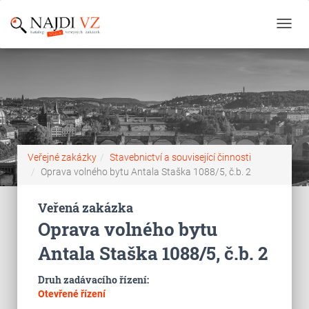
Toggl
navig
Veřejné zakázky
Stavebnictví a související činnosti
Oprava volného bytu Antala Staška 1088/5, č.b. 2
Veřená zakázka
Oprava volného bytu
Antala Staška 1088/5, č.b. 2
Druh zadávacího řízení:
Otevřené řízení