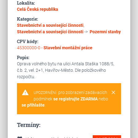
Lokalita:
Celá Česká republika
Kategorie:
Stavebnictví a související činnosti
,
Stavebnictví a související činnosti
->
Pozemní stavby
CPV kódy:
45300000-0 -
Stavební montážní práce
Popis:
Oprava volného bytu na ulici Antala Staška 1088/5,
č.b. 2, vel. 2+1, Havířov-Město. Dle položkového
rozpočtu.
warning
clear
pro zobrazení zadávacích
UPOZORNĚNÍ:
podmínek
se registrujte ZDARMA
nebo
se přihlašte
.
Termíny: