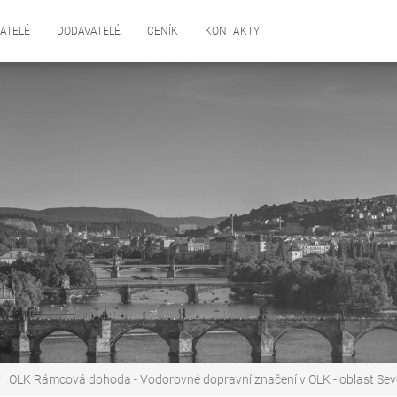
ATELÉ
DODAVATELÉ
CENÍK
KONTAKTY
OLK Rámcová dohoda - Vodorovné dopravní značení v OLK - oblast Sev