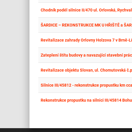
Chodník podél silnice II/470 ul. Orlovská, Rychval
ŠARDICE – REKONSTRUKCE MK U HŘIŠTĚ a ŠAR
Revitalizace zahrady Orlovny Holzova 7 v Brně-L
Zateplení štítu budovy a navazující stavební prác
Revitalizace objektu Slovan, ul. Chomutovská č.p.
Silnice III/45812 - rekonstrukce propustku km cc
Rekonstrukce propustku na silnici III/45814 Boh