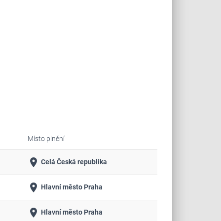
Místo plnění
place
Celá Česká republika
place
Hlavní město Praha
place
Hlavní město Praha