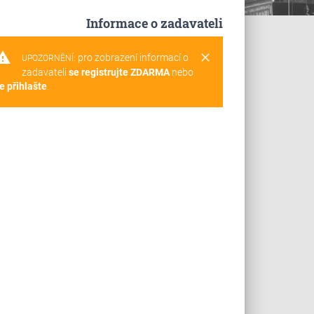
Informace o zadavateli
rning
clear
pro zobrazení informací o
UPOZORNĚNÍ:
zadavateli
se registrujte ZDARMA
nebo
e přihlašte
.