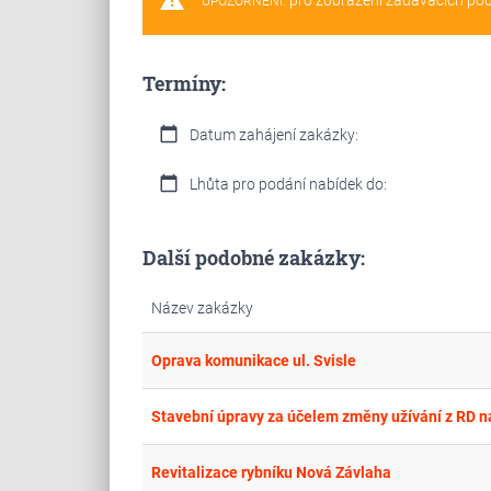
warning
pro zobrazení zadávacích po
UPOZORNĚNÍ:
Termíny:
calendar_today
Datum zahájení zakázky:
calendar_today
Lhůta pro podání nabídek do:
Další podobné zakázky:
Název zakázky
Oprava komunikace ul. Svisle
Stavební úpravy za účelem změny užívání z RD n
Revitalizace rybníku Nová Závlaha