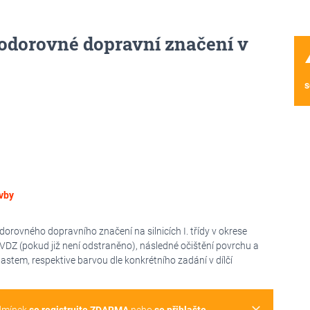
dorovné dopravní značení v
wa
s
vby
rovného dopravního značení na silnicích I. třídy v okrese
VDZ (pokud již není odstraněno), následné očištění povrchu a
tem, respektive barvou dle konkrétního zadání v dílčí