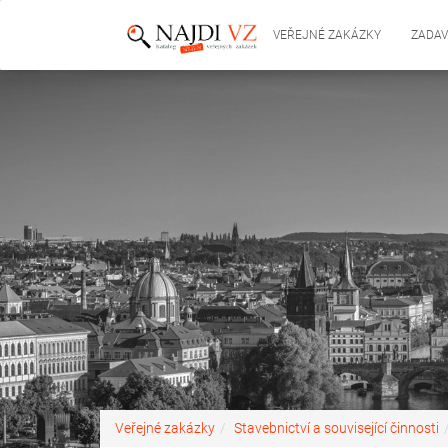
VEŘEJNÉ ZAKÁZKY
ZADAV
Veřejné zakázky
Stavebnictví a související činnosti