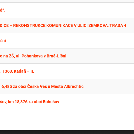
d“.
DICE – REKONSTRUKCE KOMUNIKACE V ULICI ZEMKOVA, TRASA 4
íšni
e na ZŠ, ul. Pohankova v Brně-Líšni
 1363, Kadaň – II.
a 6,485 za obcí Česká Ves u Města Albrechtic
ušov, km 18,376 za obcí Bohušov