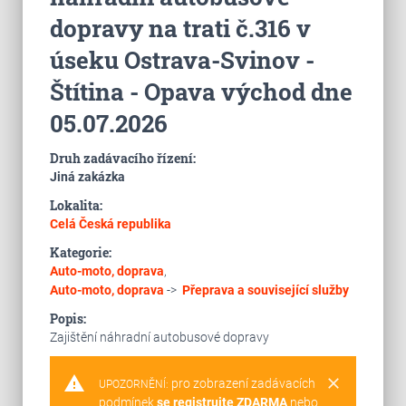
dopravy na trati č.316 v
úseku Ostrava-Svinov -
Štítina - Opava východ dne
05.07.2026
Druh zadávacího řízení:
Jiná zakázka
Lokalita:
Celá Česká republika
Kategorie:
Auto-moto, doprava
,
Auto-moto, doprava
->
Přeprava a související služby
Popis:
Zajištění náhradní autobusové dopravy
warning
clear
pro zobrazení zadávacích
UPOZORNĚNÍ:
podmínek
se registrujte ZDARMA
nebo