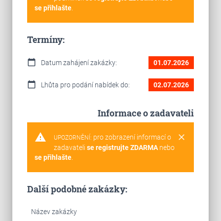
se přihlašte
.
Termíny:
calendar_today
Datum zahájení zakázky:
01.07.2026
calendar_today
Lhůta pro podání nabídek do:
02.07.2026
Informace o zadavateli
warning
clear
pro zobrazení informací o
UPOZORNĚNÍ:
zadavateli
se registrujte ZDARMA
nebo
se přihlašte
.
Další podobné zakázky:
Název zakázky