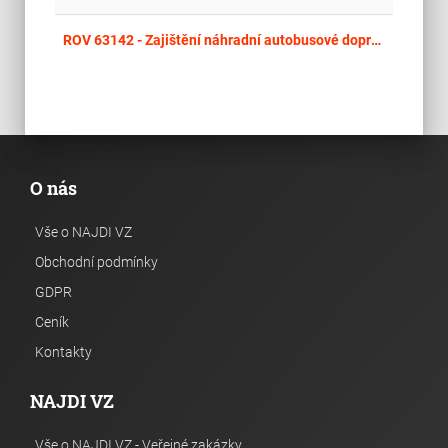
place
Cel
ROV 63142 - Zajištění náhradní autobusové dopravy na trati 170 v úseku Hořovice – Plzeň hl.n. ve dnech od 29. 07. 2026 do 03. 08. 2026
O nás
Vše o NAJDI VZ
Obchodní podmínky
GDPR
Ceník
Kontakty
NAJDI VZ
Vše o NAJDI VZ - Veřejné zakázky