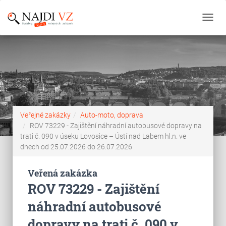
Toggl
navig
Veřejné zakázky
Auto-moto, doprava
ROV 73229 - Zajištění náhradní autobusové dopravy na
trati č. 090 v úseku Lovosice – Ústí nad Labem hl.n. ve
dnech od 25.07.2026 do 26.07.2026
Veřená zakázka
ROV 73229 - Zajištění
náhradní autobusové
dopravy na trati č. 090 v