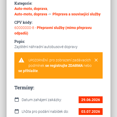
Kategorie:
Auto-moto, doprava
,
Auto-moto, doprava
->
Přeprava a související služby
CPV kódy:
60000000-8 -
Přepravní služby (mimo přepravu
odpadů)
Popis:
Zajištění náhradní autobusové dopravy
warning
clear
pro zobrazení zadávacích
UPOZORNĚNÍ:
podmínek
se registrujte ZDARMA
nebo
se přihlašte
.
Termíny:
calendar_today
Datum zahájení zakázky:
29.06.2026
calendar_today
Lhůta pro podání nabídek do:
03.07.2026