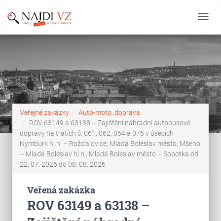
Toggl
navig
Veřejné zakázky
Auto-moto, doprava
ROV 63149 a 63138 – Zajištění náhradní autobusové
dopravy na tratích č. 061, 062, 064 a 076 v úsecích
Nymburk hl.n. – Rožďalovice, Mladá Boleslav město, Mšeno
– Mladá Boleslav hl.n., Mladá Boleslav město – Sobotka od
22. 07. 2026 do 08. 08. 2026
Veřená zakázka
ROV 63149 a 63138 –