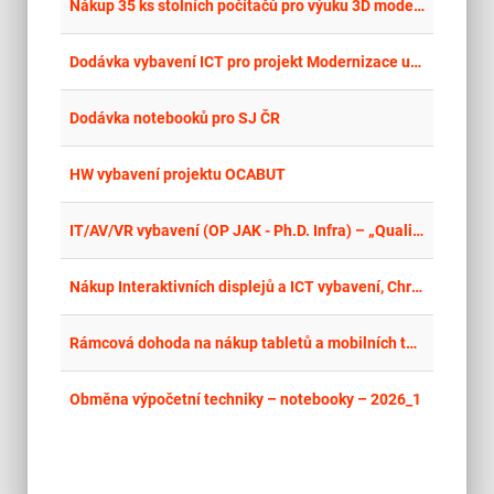
place
Cel
Nákup 35 ks stolních počítačů pro výuku 3D modelování
place
Cel
Dodávka vybavení ICT pro projekt Modernizace učeben VOŠ a SPŠE Plzeň opakované vyhlášení Část 1 - ICT
place
Cel
Dodávka notebooků pro SJ ČR
place
Cel
HW vybavení projektu OCABUT
place
Cel
IT/AV/VR vybavení (OP JAK - Ph.D. Infra) – „Qualitative International Studies Lab
place
Cel
Nákup Interaktivních displejů a ICT vybavení, Chroustovice 2026
place
Cel
Rámcová dohoda na nákup tabletů a mobilních telefonů pro průzkumníky
place
Cel
Obměna výpočetní techniky – notebooky – 2026_1