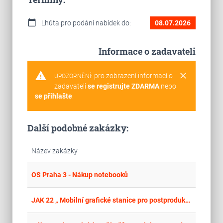
calendar_today
Lhůta pro podání nabídek do:
08.07.2026
Informace o zadavateli
warning
clear
pro zobrazení informací o
UPOZORNĚNÍ:
zadavateli
se registrujte ZDARMA
nebo
se přihlašte
.
Další podobné zakázky:
Název zakázky
place
Hla
OS Praha 3 - Nákup notebooků
place
Cel
JAK 22 „ Mobilní grafické stanice pro postprodukci, monitory pro mobilní grafické stanice