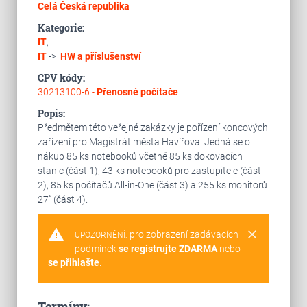
Celá Česká republika
Kategorie:
IT
,
IT
->
HW a příslušenství
CPV kódy:
30213100-6 -
Přenosné počítače
Popis:
Předmětem této veřejné zakázky je pořízení koncových
zařízení pro Magistrát města Havířova. Jedná se o
nákup 85 ks notebooků včetně 85 ks dokovacích
stanic (část 1), 43 ks notebooků pro zastupitele (část
2), 85 ks počítačů All-in-One (část 3) a 255 ks monitorů
27“ (část 4).
warning
clear
pro zobrazení zadávacích
UPOZORNĚNÍ:
podmínek
se registrujte ZDARMA
nebo
se přihlašte
.
Termíny: