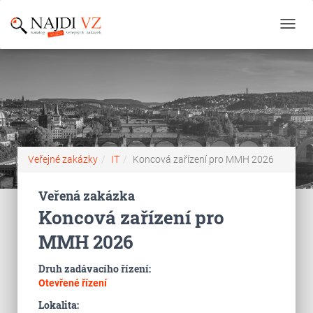
Toggl
navig
Veřejné zakázky
IT
Koncová zařízení pro MMH 2026
Veřená zakázka
Koncová zařízení pro
MMH 2026
Druh zadávacího řízení:
Otevřené řízení
Lokalita: