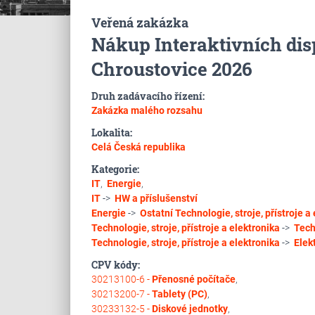
Veřená zakázka
Nákup Interaktivních dis
Chroustovice 2026
Druh zadávacího řízení:
Zakázka malého rozsahu
Lokalita:
Celá Česká republika
Kategorie:
IT
,
Energie
,
IT
->
HW a příslušenství
Energie
->
Ostatní
Technologie, stroje, přístroje a
Technologie, stroje, přístroje a elektronika
->
Tech
Technologie, stroje, přístroje a elektronika
->
Elek
CPV kódy:
30213100-6 -
Přenosné počítače
,
30213200-7 -
Tablety (PC)
,
30233132-5 -
Diskové jednotky
,