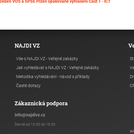
čeben VOŠ a SPŠE Plzeň opakované vyhlášení Část 1 - ICT
NAJDI VZ
V
Vše o NAJDI VZ - Veřejné zakázky
St
Jak vyhledávat s NAJDI VZ - Veřejné zakázky
Ve
Metodika vyhledávání - návod s příklady
Dr
Časté dotazy
C
Zákaznická podpora
info
@
najdivz.cz
Denně od 10:00 do 16:30
w