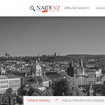
VEŘEJNÉ ZAKÁZKY
ZADAV
Veřejné zakázky
IT
Nákup Interaktivních displejů