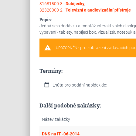
31681500-8 -
Dobíječky
,
32320000-2 -
Televizní a audiovizuální přístroje
Popis:
Jedná se o dodávku a montáž interaktivních displej
vybavení - tablety, nabíjecí box, vizualizér, notebuk a
warning
pro zobrazení zadávacích po
UPOZORNĚNÍ:
Termíny:
calendar_today
Lhůta pro podání nabídek do:
Další podobné zakázky:
Název zakázky
DNS na IT -06-2014