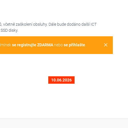
ů, včetně zaškolení obsluhy. Dále bude dodáno další ICT
 SSD disky.
clear
dmínek
se registrujte ZDARMA
nebo
se přihlašte
.
10.06.2026