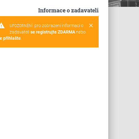
Informace o zadavateli
rning
clear
pro zobrazení informací o
UPOZORNĚNÍ:
zadavateli
se registrujte ZDARMA
nebo
e přihlašte
.