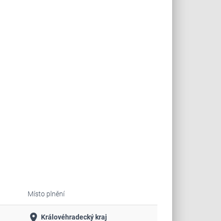
Místo plnění
place
Královéhradecký kraj