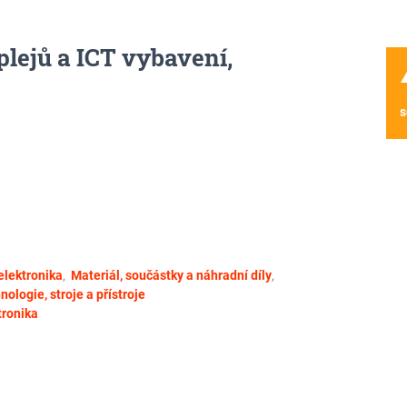
plejů a ICT vybavení,
wa
s
 elektronika
,
Materiál, součástky a náhradní díly
,
nologie, stroje a přístroje
tronika