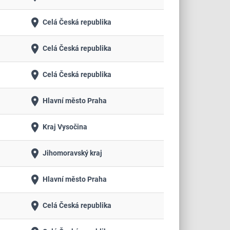
place
Celá Česká republika
place
Celá Česká republika
place
Celá Česká republika
place
Hlavní město Praha
place
Kraj Vysočina
place
Jihomoravský kraj
place
Hlavní město Praha
place
Celá Česká republika