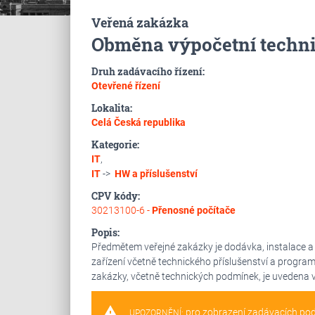
Veřená zakázka
Obměna výpočetní techni
Druh zadávacího řízení:
Otevřené řízení
Lokalita:
Celá Česká republika
Kategorie:
IT
,
IT
->
HW a příslušenství
CPV kódy:
30213100-6 -
Přenosné počítače
Popis:
Předmětem veřejné zakázky je dodávka, instalace a 
zařízení včetně technického příslušenství a progr
zakázky, včetně technických podmínek, je uvedena v
warning
pro zobrazení zadávacích po
UPOZORNĚNÍ: