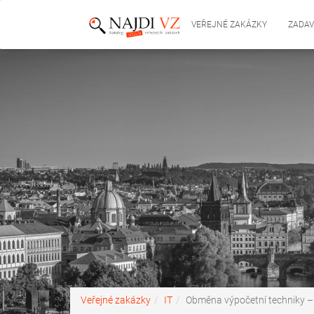
VEŘEJNÉ ZAKÁZKY
ZADAV
Veřejné zakázky
IT
Obměna výpočetní techniky –