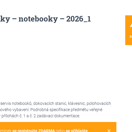
ky – notebooky – 2026_1
wa
s
servis notebooků, dokovacích stanic, klávesnic, polohovacích
amového vybavení. Podrobná specifikace předmětu veřejné
 přílohách č. 1 a č. 2 zadávací dokumentace.
clear
dmínek
se registrujte ZDARMA
nebo
se přihlašte
.