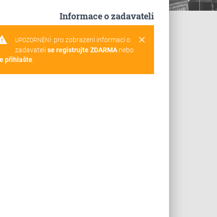
Informace o zadavateli
rning
clear
pro zobrazení informací o
UPOZORNĚNÍ:
zadavateli
se registrujte ZDARMA
nebo
e přihlašte
.