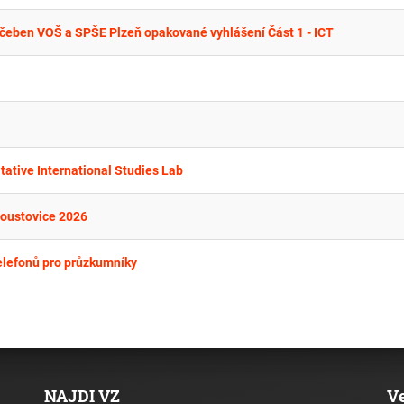
čeben VOŠ a SPŠE Plzeň opakované vyhlášení Část 1 - ICT
tative International Studies Lab
roustovice 2026
elefonů pro průzkumníky
NAJDI VZ
V