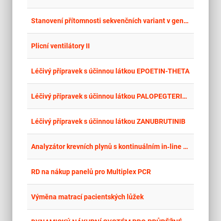
place
Cel
Stanovení přítomnosti sekvenčních variant v genech F2, F5 a MTHFR s výpůjčkou analyzátoru II.
place
Cel
Plicní ventilátory II
place
Cel
Léčivý přípravek s účinnou látkou EPOETIN-THETA
place
Cel
Léčivý přípravek s účinnou látkou PALOPEGTERIPARATID
place
Cel
Léčivý přípravek s účinnou látkou ZANUBRUTINIB
place
Cel
Analyzátor krevních plynů s kontinuálním in‑line měřením pro Kardiochirurgickou kliniku MNUL, o.z.
place
Cel
RD na nákup panelů pro Multiplex PCR
place
Cel
Výměna matrací pacientských lůžek