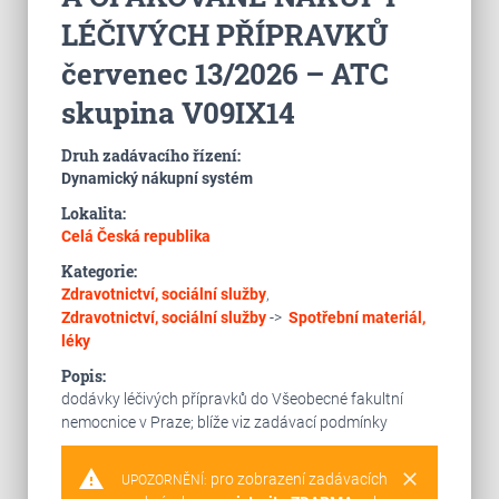
LÉČIVÝCH PŘÍPRAVKŮ
červenec 13/2026 – ATC
skupina V09IX14
Druh zadávacího řízení:
Dynamický nákupní systém
Lokalita:
Celá Česká republika
Kategorie:
Zdravotnictví, sociální služby
,
Zdravotnictví, sociální služby
->
Spotřební materiál,
léky
Popis:
dodávky léčivých přípravků do Všeobecné fakultní
nemocnice v Praze; blíže viz zadávací podmínky
warning
clear
pro zobrazení zadávacích
UPOZORNĚNÍ: