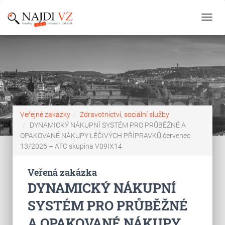
Toggl
navig
Veřejné zakázky
Zdravotnictví, sociální služby
DYNAMICKÝ NÁKUPNÍ SYSTÉM PRO PRŮBĚŽNÉ A
OPAKOVANÉ NÁKUPY LÉČIVÝCH PŘÍPRAVKŮ červenec
13/2026 – ATC skupina V09IX14
Veřená zakázka
DYNAMICKÝ NÁKUPNÍ
SYSTÉM PRO PRŮBĚŽNÉ
A OPAKOVANÉ NÁKUPY