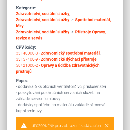
Kategorie:
Zdravotnictví, sociální služby
,
Zdravotnictví, sociální služby
->
Spotřební materiál,
léky
Zdravotnictví, sociální služby
->
Přístroje
Opravy,
revize a servis
CPV kódy:
33140000-3 -
Zdravotnický spotřební materiál
,
33157400-9 -
Zdravotnické dýchací přístroje
,
50421000-2 -
Opravy a údržba zdravotnických
přístrojů
Popis:
- dodávka 6 ks plicních ventilátorů vč. příslušenství
- poskytování pozáručních servisních služeb na
základě servisní smlouvy
- dodávky spotřebního materiálu základě rámcové
kupní smlouvy
warning
clear
pro zobrazení zadávacích
UPOZORNĚNÍ: