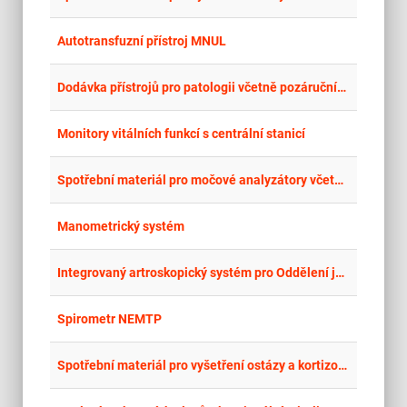
place
Cel
Autotransfuzní přístroj MNUL
place
Cel
Dodávka přístrojů pro patologii včetně pozáručního servisu a spotřebního materiálu
place
Cel
Monitory vitálních funkcí s centrální stanicí
place
Cel
Spotřební materiál pro močové analyzátory včetně výpůjčky močových analyzátorů
place
Cel
Manometrický systém
place
Cel
Integrovaný artroskopický systém pro Oddělení jednodenní chirurgie – Nemocnice Teplice, o.z.
place
Cel
Spirometr NEMTP
place
Cel
Spotřební materiál pro vyšetření ostázy a kortizolu v moči a séru včetně výpůjčky analyzátoru znovuvyhlášení