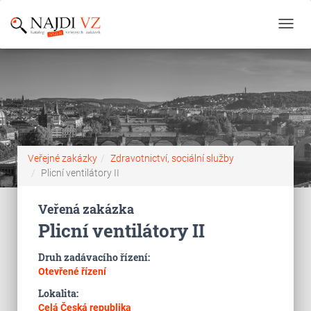
Toggl
navig
Veřejné zakázky
Zdravotnictví, sociální služby
Plicní ventilátory II
Veřená zakázka
Plicní ventilátory II
Druh zadávacího řízení:
Otevřené řízení
Lokalita:
Celá Česká republika