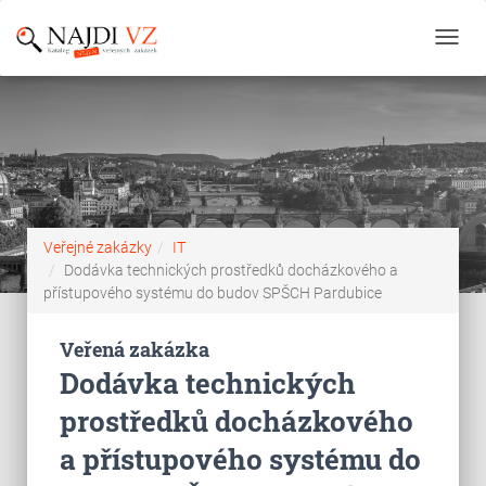
Toggl
navig
Veřejné zakázky
IT
Dodávka technických prostředků docházkového a
přístupového systému do budov SPŠCH Pardubice
Veřená zakázka
Dodávka technických
prostředků docházkového
a přístupového systému do