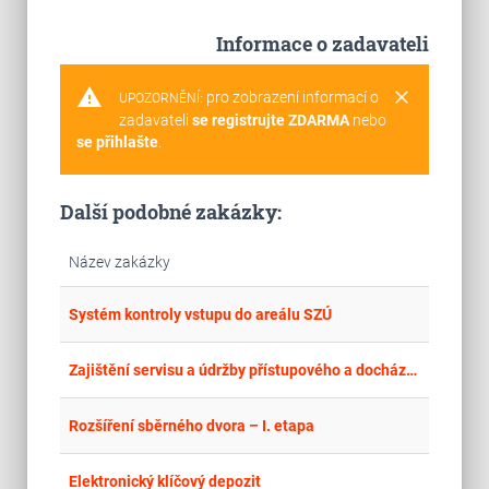
Informace o zadavateli
warning
clear
pro zobrazení informací o
UPOZORNĚNÍ:
zadavateli
se registrujte ZDARMA
nebo
se přihlašte
.
Další podobné zakázky:
Název zakázky
place
Hla
Systém kontroly vstupu do areálu SZÚ
place
Hla
Zajištění servisu a údržby přístupového a docházkového systému v budově Ústředí ÚZSVM
place
Cel
Rozšíření sběrného dvora – I. etapa
place
Cel
Elektronický klíčový depozit