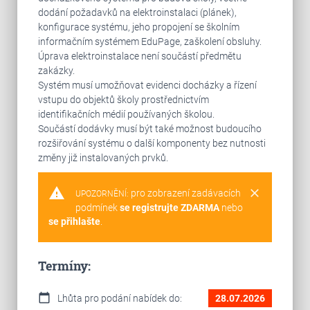
dodání požadavků na elektroinstalaci (plánek),
konfigurace systému, jeho propojení se školním
informačním systémem EduPage, zaškolení obsluhy.
Úprava elektroinstalace není součástí předmětu
zakázky.
Systém musí umožňovat evidenci docházky a řízení
vstupu do objektů školy prostřednictvím
identifikačních médií používaných školou.
Součástí dodávky musí být také možnost budoucího
rozšiřování systému o další komponenty bez nutnosti
změny již instalovaných prvků.
warning
clear
pro zobrazení zadávacích
UPOZORNĚNÍ:
podmínek
se registrujte ZDARMA
nebo
se přihlašte
.
Termíny:
calendar_today
Lhůta pro podání nabídek do:
28.07.2026