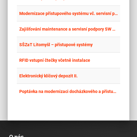
place
Cel
Modernizace přístupového systému vč. servisní podpory
place
Cel
Zajišťování maintenance a servisní podpory SW AKTION.Next pro Oblastní nemocnici Náchod a.s.
place
Cel
SŠZaT Litomyšl – přístupové systémy
place
Cel
RFID vstupní čtečky včetně instalace
place
Cel
Elektronický klíčový depozit II.
place
Cel
Poptávka na modernizaci docházkového a přístupového systému
O nás