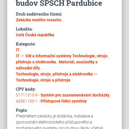
budov SPŠCH Pardubice
Druh zadávacího řízení:
Zakázka malého rozsahu
Lokalita:
Celá Česká republika
Kategorie:
IT
,
IT
->
SW a Informační systémy
Technologie, stroje,
přístroje a elektronika
,
Materiál, součástky a
náhradní díly
,
Technologie, stroje, přístroje a elektronika
->
Technologie, stroje a přístroje
CPV kódy:
31711310-9 -
Systém pro zaznamenávání docházky
,
42961100-1 -
Přístupové řídící systémy
Popis:
Předmětem zakázky je dodávka, instalace a
zprovoznění elektronického přístupového a
docházkového systému pro budovu školy, včetně