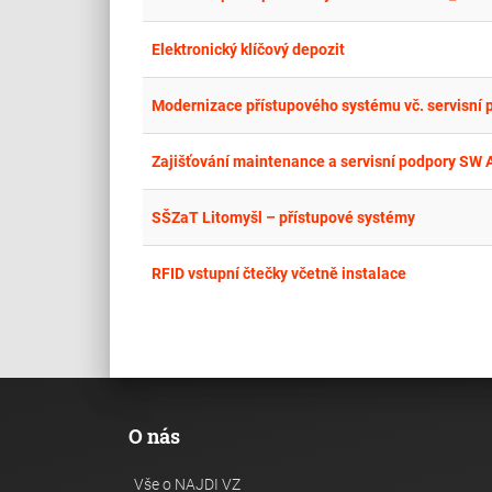
Elektronický klíčový depozit
Modernizace přístupového systému vč. servisní 
Zajišťování maintenance a servisní podpory SW 
SŠZaT Litomyšl – přístupové systémy
RFID vstupní čtečky včetně instalace
O nás
Vše o NAJDI VZ