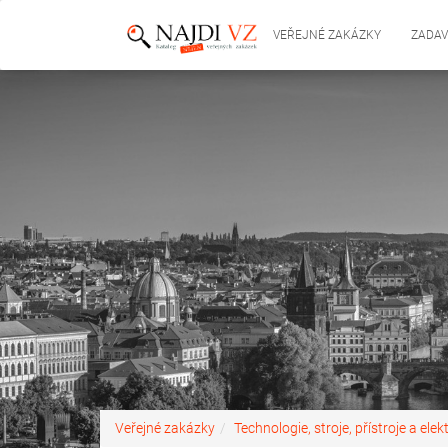
VEŘEJNÉ ZAKÁZKY
ZADAV
Veřejné zakázky
Technologie, stroje, přístroje a elek