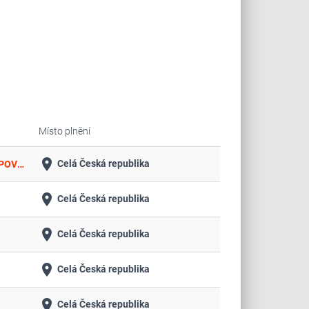
Místo plnění
place
Celá Česká republika
&quot;EISLEROVA KOLEJ – VÝMĚNA KOMPLETNÍ ELEKTROINSTALACE, REKONSTRUKCE PODLAH A DODÁVKA PŘÍSTUPOVÉHO SYSTÉMU a THALEROVA KOLEJ - REKONSTRUKCE PODLAH, PROTIPOŽÁRNÍCH DVEŘÍ, DODÁVKA PŘÍSTUPOVÉHO SYSTÉMU – přístupový systém&quot;
place
Celá Česká republika
place
Celá Česká republika
place
Celá Česká republika
place
Celá Česká republika