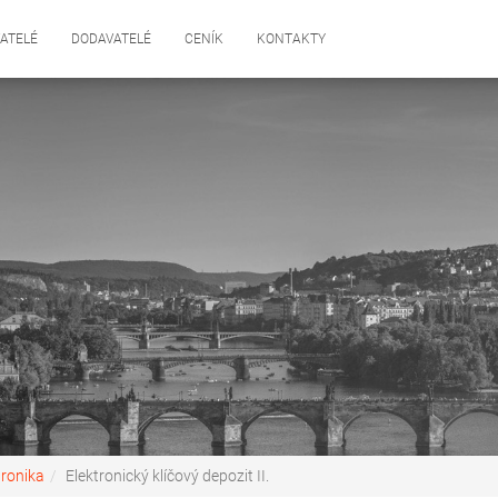
ATELÉ
DODAVATELÉ
CENÍK
KONTAKTY
tronika
Elektronický klíčový depozit II.