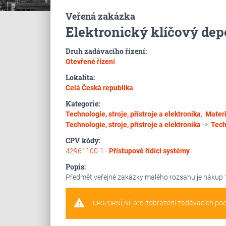
Veřená zakázka
Elektronický klíčový depoz
Druh zadávacího řízení:
Otevřené řízení
Lokalita:
Celá Česká republika
Kategorie:
Technologie, stroje, přístroje a elektronika
,
Materi
Technologie, stroje, přístroje a elektronika
->
Tech
CPV kódy:
42961100-1 -
Přístupové řídící systémy
Popis:
Předmět veřejné zakázky malého rozsahu je nákup 1
warning
pro zobrazení zadávacích po
UPOZORNĚNÍ: