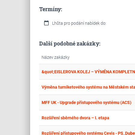
Termíny:
calendar_today
Lhůta pro podání nabídek do:
Další podobné zakázky:
Název zakázky
Výměna turniketového systému na Městském stad
MFF UK - Upgrade přístupového systému (ACS)
Rozšíření sběrného dvora – I. etapa
Rozšíření přístupového systému Cevis - PS_Dub