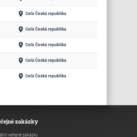
place
Celá Česká republika
place
Celá Česká republika
place
Celá Česká republika
place
Celá Česká republika
place
Celá Česká republika
eřejné zakázky
átní veřejné zakázky