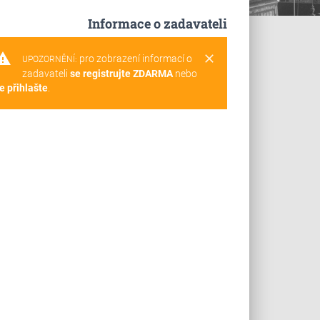
Informace o zadavateli
rning
clear
pro zobrazení informací o
UPOZORNĚNÍ:
zadavateli
se registrujte ZDARMA
nebo
e přihlašte
.