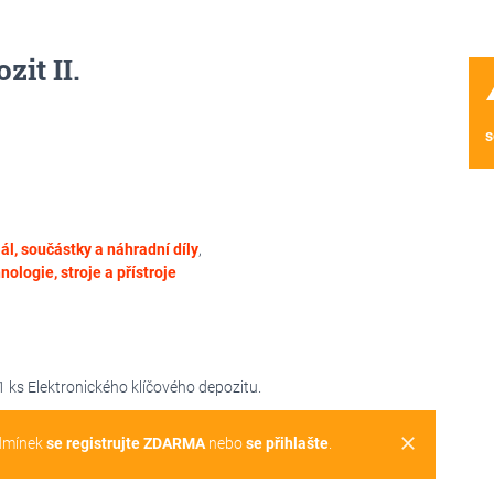
it II.
wa
s
ál, součástky a náhradní díly
,
nologie, stroje a přístroje
 ks Elektronického klíčového depozitu.
clear
dmínek
se registrujte ZDARMA
nebo
se přihlašte
.