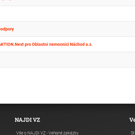
podpory
AKTION.Next pro Oblastní nemocnici Náchod a.s.
NAJDI VZ
V
Vše o NAJDI VZ - Veřejné zakázky
St