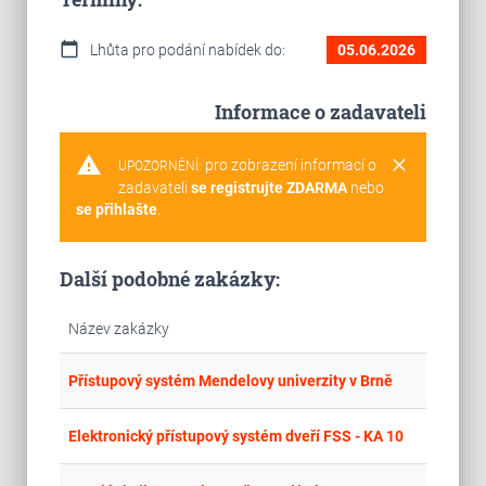
calendar_today
Lhůta pro podání nabídek do:
05.06.2026
Informace o zadavateli
warning
clear
pro zobrazení informací o
UPOZORNĚNÍ:
zadavateli
se registrujte ZDARMA
nebo
se přihlašte
.
Další podobné zakázky:
Název zakázky
place
Cel
Přístupový systém Mendelovy univerzity v Brně
place
Cel
Elektronický přístupový systém dveří FSS - KA 10