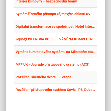
place
Cel
Interiér knihovny – bezpečnostní brány
place
Cel
Systém řízeného přístupu zájmových oblastí DVISÚ
place
Cel
Digitální transformace ve společnosti Hotel International Brno, a.s. – Přístupový systém
place
Cel
&quot;EISLEROVA KOLEJ – VÝMĚNA KOMPLETNÍ ELEKTROINSTALACE, REKONSTRUKCE PODLAH A DODÁVKA PŘÍSTUPOVÉHO SYSTÉMU a THALEROVA KOLEJ - REKONSTRUKCE PODLAH, PROTIPOŽÁRNÍCH DVEŘÍ, DODÁVKA PŘÍSTUPOVÉHO SYSTÉMU – přístupový systém&quot;
place
Cel
Výměna turniketového systému na Městském stadionu Ostrava – Vítkovice formou Design & Build
place
Cel
MFF UK - Upgrade přístupového systému (ACS)
place
Cel
Rozšíření sběrného dvora – I. etapa
place
Cel
Rozšíření přístupového systému Cevis - PS_Duben_01_2026