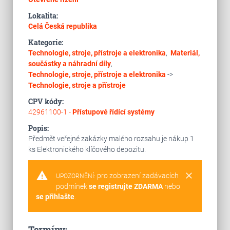
Lokalita:
Celá Česká republika
Kategorie:
Technologie, stroje, přístroje a elektronika
,
Materiál,
součástky a náhradní díly
,
Technologie, stroje, přístroje a elektronika
->
Technologie, stroje a přístroje
CPV kódy:
42961100-1 -
Přístupové řídící systémy
Popis:
Předmět veřejné zakázky malého rozsahu je nákup 1
ks Elektronického klíčového depozitu.
warning
clear
pro zobrazení zadávacích
UPOZORNĚNÍ:
podmínek
se registrujte ZDARMA
nebo
se přihlašte
.
Termíny: