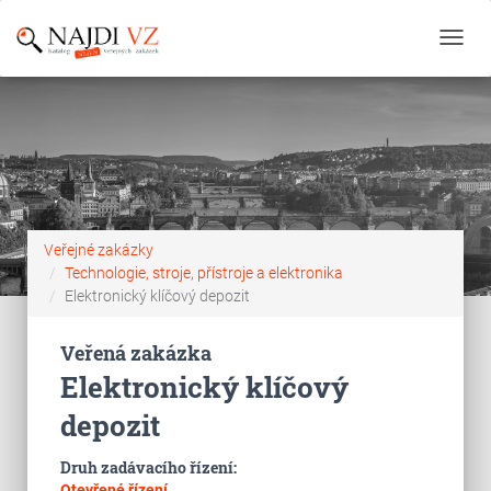
Toggl
navig
Veřejné zakázky
Technologie, stroje, přístroje a elektronika
Elektronický klíčový depozit
Veřená zakázka
Elektronický klíčový
depozit
Druh zadávacího řízení:
Otevřené řízení